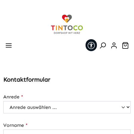
Zum Hauptinhalt springen
Werkzeugleiste 
Wa
Kontaktformular
Anrede
*
Vorname
*