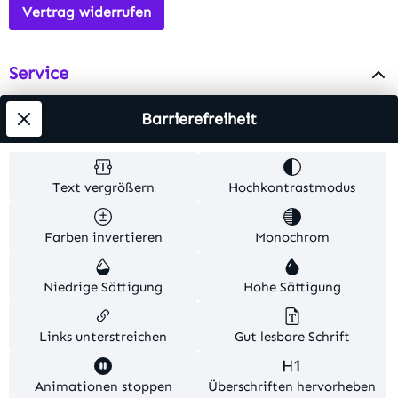
Vertrag widerrufen
Service
Info
Barrierefreiheit
Testsieger
Text vergrößern
Hochkontrastmodus
Alle Preise inkl. gesetzl. Mehrwertsteuer zzgl.
Farben invertieren
Monochrom
Versandkosten
. Alle Artikelangaben sind
Herstellerangaben und ohne Gewähr.
Niedrige Sättigung
Hohe Sättigung
© 2026 MKV24 – Alle Rechte vorbehalten. Theme by
TC-Innovations
Links unterstreichen
Gut lesbare Schrift
Diese Website verwendet Cookies, um eine bestmögliche
Animationen stoppen
Überschriften hervorheben