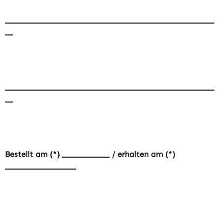
_____________________________________________________
__
_____________________________________________________
__
Bestellt am (*) ____________ / erhalten am (*)
__________________