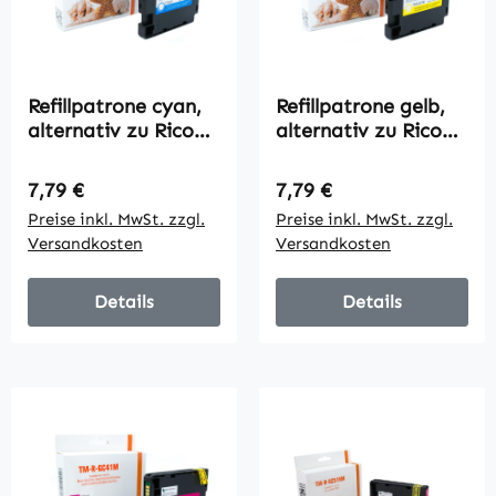
Refillpatrone cyan,
Refillpatrone gelb,
alternativ zu Ricoh
alternativ zu Ricoh
405762, 2200 Seiten
405764, 2200 Seiten
Regulärer Preis:
Regulärer Preis:
7,79 €
7,79 €
Preise inkl. MwSt. zzgl.
Preise inkl. MwSt. zzgl.
Versandkosten
Versandkosten
Details
Details