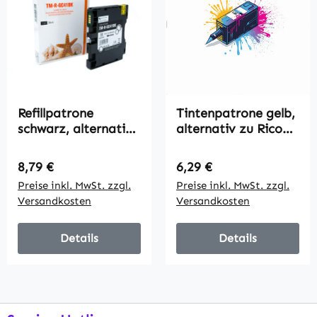
Refillpatrone
Tintenpatrone gelb,
schwarz, alternativ
alternativ zu Ricoh
zu Ricoh 405761,
405764, 2200 Seiten
2500 Seiten
Regulärer Preis:
Regulärer Preis:
8,79 €
6,29 €
Preise inkl. MwSt. zzgl.
Preise inkl. MwSt. zzgl.
Versandkosten
Versandkosten
Details
Details