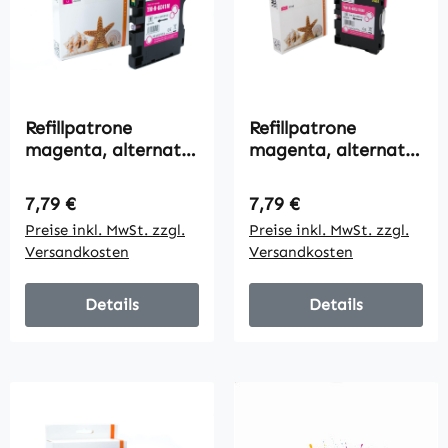
Refillpatrone
Refillpatrone
magenta, alternativ
magenta, alternativ
zu Ricoh 405763,
zu Ricoh 405864,
2200 Seiten
2500 Seiten
Regulärer Preis:
Regulärer Preis:
7,79 €
7,79 €
Preise inkl. MwSt. zzgl.
Preise inkl. MwSt. zzgl.
Versandkosten
Versandkosten
Details
Details