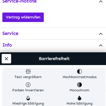
Service-Hotline
Vertrag widerrufen
Service
Info
Testsieger
Barrierefreiheit
Alle Preise inkl. gesetzl. Mehrwertsteuer zzgl.
Text vergrößern
Hochkontrastmodus
Versandkosten
. Alle Artikelangaben sind
Herstellerangaben und ohne Gewähr.
Farben invertieren
Monochrom
© 2026 MKV24 – Alle Rechte vorbehalten. Theme by
TC-Innovations
Niedrige Sättigung
Hohe Sättigung