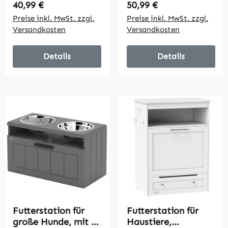
Edelstahlschalen, 1
inklusive Stauraum,
Regulärer Preis:
Regulärer Preis:
40,99 €
50,99 €
Stauraum, 60 x 30
60 cm x 30 cm x 34
Preise inkl. MwSt. zzgl.
Preise inkl. MwSt. zzgl.
x36 cm, Braun
cm, Braun + Silber
Versandkosten
Versandkosten
Details
Details
Futterstation für
Futterstation für
große Hunde, mit 2
Haustiere,