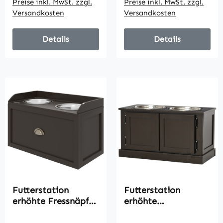
Preise inkl. MwSt. zzgl.
Preise inkl. MwSt. zzgl.
Mahlzeiten, LED-
x 42cm, Weiß + Grau
Versandkosten
Versandkosten
Display, Kühlakku
Grau
Details
Details
Futterstation
Futterstation
erhöhte Fressnäpfe
erhöhte
2 Fressnäpfe, 2
Futternäpfe,