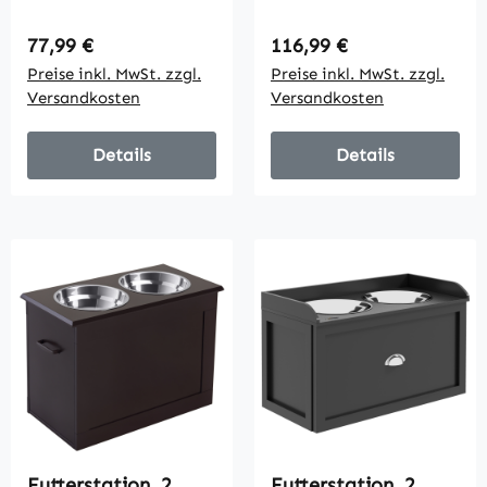
Edelstahlnäpfen,
Aufbewahrungsschra
Schublade,
nk für
Regulärer Preis:
Regulärer Preis:
77,99 €
116,99 €
Futterspender für
Haustierbedarf, mit
Preise inkl. MwSt. zzgl.
Preise inkl. MwSt. zzgl.
Haustiere, MDF,
Futterschüsseln,
Versandkosten
Versandkosten
Stahl, Grau
Haken für Leinen,
MDF, Weiß
Details
Details
Futterstation, 2
Futterstation, 2