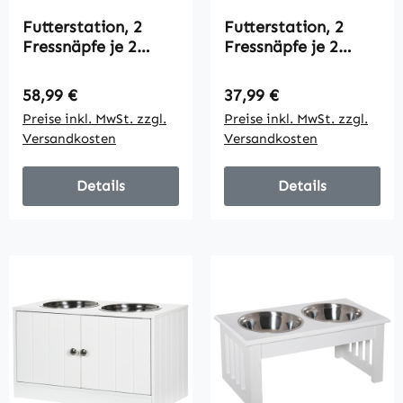
Futterstation, 2
Futterstation, 2
Fressnäpfe je 2
Fressnäpfe je 2
Liter, Edelstahl, mit
Liter, Edelstahl, mit
Schublade, für große
Schublade, für
Regulärer Preis:
Regulärer Preis:
58,99 €
37,99 €
Hunde, weiß+grau,
mittlere Hunde,
Preise inkl. MwSt. zzgl.
Preise inkl. MwSt. zzgl.
60 x 30 x 36 cm
grau, 60 x 30 x 24cm
Versandkosten
Versandkosten
Details
Details