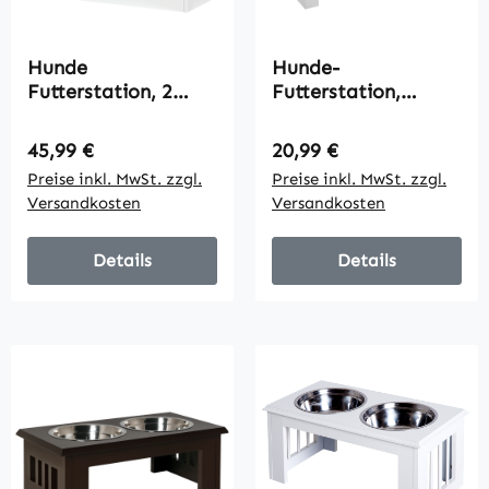
Hunde
Hunde-
Futterstation, 2
Futterstation,
Näpfe aus Edelstahl,
rutschfest, 44 x 24 x
Schrankfach 44L
15cm, Weiß, 0,9L
Regulärer Preis:
Regulärer Preis:
45,99 €
20,99 €
Kapazität,
pro Napf
Preise inkl. MwSt. zzgl.
Preise inkl. MwSt. zzgl.
Magnettüren, weiß,
Versandkosten
Versandkosten
60x30x35,5 cm
Details
Details