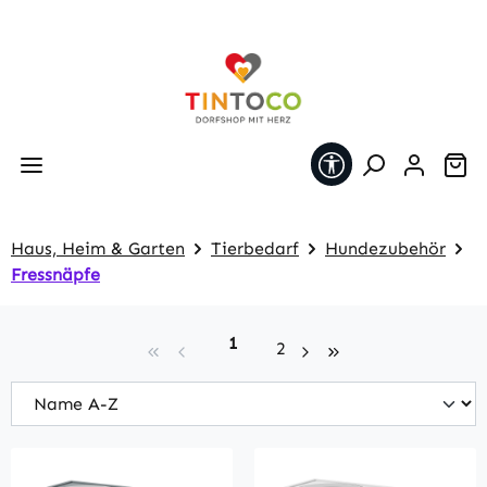
Zum Hauptinhalt springen
Werkzeugleiste 
Wa
Haus, Heim & Garten
Tierbedarf
Hundezubehör
Fressnäpfe
Seite
1
Seite
2