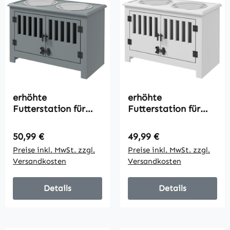
erhöhte
erhöhte
Futterstation für
Futterstation für
große Hunde, 2
große Hunde, 2
Edelstahlnäpfe,
Edelstahlnäpfe,
Regulärer Preis:
Regulärer Preis:
50,99 €
49,99 €
Stauraum,
Stauraum,
Preise inkl. MwSt. zzgl.
Preise inkl. MwSt. zzgl.
35,5x60x30 cm,
35,5x60x30 cm,
Versandkosten
Versandkosten
Grau
Weiß
Details
Details