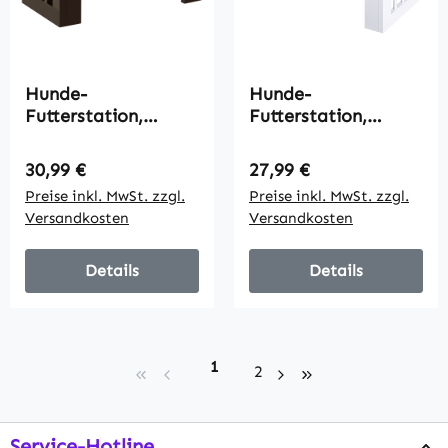
Hunde-
Hunde-
Futterstation,
Futterstation,
rutschfest, 58,4 x
rutschfest, 58,4 x
30,5 x 25,4cm, Grau,
30,5 x 25,4cm, Weiß,
Regulärer Preis:
Regulärer Preis:
30,99 €
27,99 €
2L pro Napf
2L pro Napf
Preise inkl. MwSt. zzgl.
Preise inkl. MwSt. zzgl.
Versandkosten
Versandkosten
Details
Details
Seite
1
Seite
2
Service-Hotline