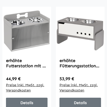
erhöhte
erhöhte
Futterstation mit 2
Fütterungsstation
Näpfen und Schrank,
für Hunde, mit
MDF, Edelstahl,
Stauraum und Anti-
Regulärer Preis:
Regulärer Preis:
44,99 €
53,99 €
Knochenmuster,
Schling-Matte, 2 x
Preise inkl. MwSt. zzgl.
Preise inkl. MwSt. zzgl.
Grau
2000 ml
Versandkosten
Versandkosten
Edelstahlnapf, Grau
Details
Details