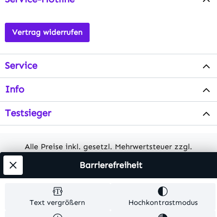
Vertrag widerrufen
Service
Info
Testsieger
Alle Preise inkl. gesetzl. Mehrwertsteuer zzgl.
Versandkosten
. Alle Artikelangaben sind
Barrierefreiheit
Herstellerangaben und ohne Gewähr.
© 2026 MKV24 – Alle Rechte vorbehalten. Theme by
Text vergrößern
Hochkontrastmodus
TC-Innovations