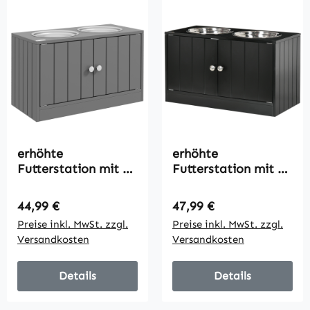
erhöhte
erhöhte
Futterstation mit 2
Futterstation mit 2
Edelstahlschüsseln
Edelstahlschüsseln
und 44 L Stauraum,
und 44 L Stauraum,
Regulärer Preis:
Regulärer Preis:
44,99 €
47,99 €
Magnettüren, für
Magnettüren, für
Preise inkl. MwSt. zzgl.
Preise inkl. MwSt. zzgl.
große Hunde, Grau
große Hunde,
Versandkosten
Versandkosten
Schwarz
Details
Details