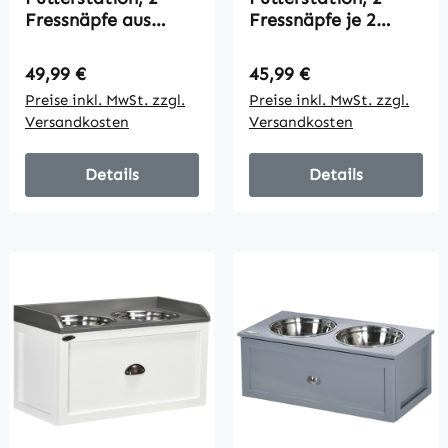
Fressnäpfe aus
Fressnäpfe je 2
Edelstahl,
Liter, Edelstahl, mit
versteckter
Schublade, für große
Regulärer Preis:
Regulärer Preis:
49,99 €
45,99 €
Stauraum, 60 cm x
Hunde,
Preise inkl. MwSt. zzgl.
Preise inkl. MwSt. zzgl.
30 cm x 41 cm,
schwarz+silber, 60 x
Versandkosten
Versandkosten
Schwarz + Silber
30 x 36 cm
Details
Details