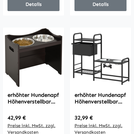
kleine Hunde
Futterstation für
Details
Details
Katzen Espresso
Hunde Katzen Weiß
erhöhter Hundenapf
erhöhter Hundenapf
Höhenverstellbar
Höhenverstellbar
Futternapf mit
Futternapf mit
Ständer Wassernapf
Stauraum
Regulärer Preis:
Regulärer Preis:
42,99 €
32,99 €
2 x 2L
Wassernapf 2 x
Preise inkl. MwSt. zzgl.
Preise inkl. MwSt. zzgl.
Edelstahlnäpfen
800ml
Versandkosten
Versandkosten