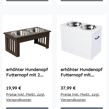
erhöhter Hundenapf
erhöhter Hundenapf
Futternapf mit 2
Futternapf mit
Näpfe Wassernapf 2
Staumraum
x 900ml
Wassernapf 2 x
Regulärer Preis:
Regulärer Preis:
19,99 €
37,99 €
Edelstahlnäpfen
2000ml
Preise inkl. MwSt. zzgl.
Preise inkl. MwSt. zzgl.
Fressnapf
Edelstahlnäpfen
Versandkosten
Versandkosten
Futterstation
Hundenäpfe
Hundenäpfe für
Fressnapf