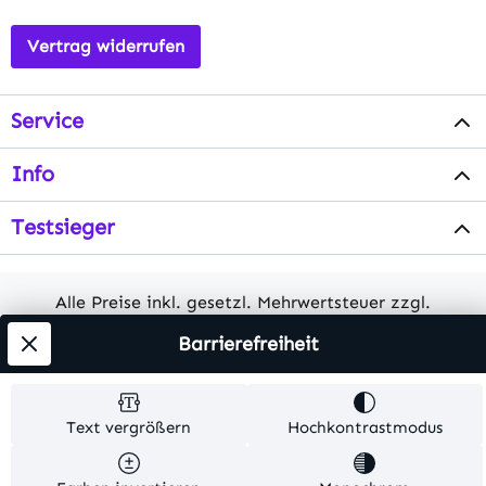
Vertrag widerrufen
Service
Info
Testsieger
Alle Preise inkl. gesetzl. Mehrwertsteuer zzgl.
Versandkosten
. Alle Artikelangaben sind
Barrierefreiheit
Herstellerangaben und ohne Gewähr.
© 2026 MKV24 – Alle Rechte vorbehalten. Theme by
Text vergrößern
Hochkontrastmodus
TC-Innovations