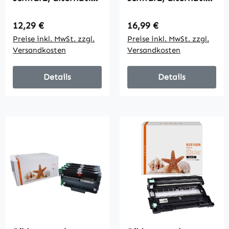
zu Brother DR-2300,
zu Brother DR-2400,
12000 Seiten
12000 Seiten
Regulärer Preis:
Regulärer Preis:
12,29 €
16,99 €
Preise inkl. MwSt. zzgl.
Preise inkl. MwSt. zzgl.
Versandkosten
Versandkosten
Details
Details