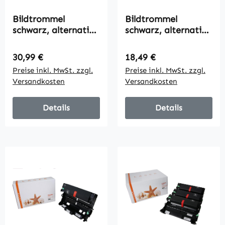
Bildtrommel
Bildtrommel
schwarz, alternativ
schwarz, alternativ
zu Brother DR-3000,
zu Brother DR-3100,
30000 Seiten
25000 Seiten
Regulärer Preis:
Regulärer Preis:
30,99 €
18,49 €
Preise inkl. MwSt. zzgl.
Preise inkl. MwSt. zzgl.
Versandkosten
Versandkosten
Details
Details