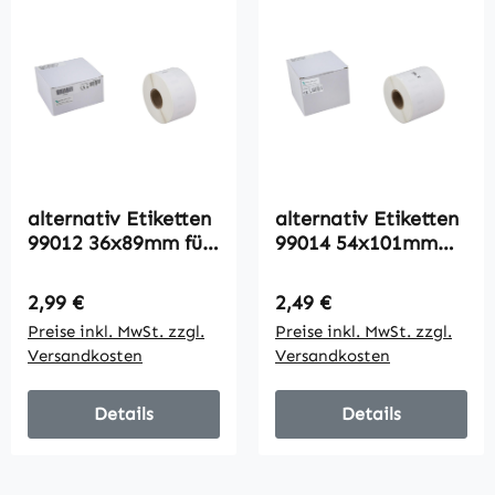
alternativ Etiketten
alternativ Etiketten
99012 36x89mm für
99014 54x101mm
Dymo / 260 Labels
für Dymo / 220
Labels
Regulärer Preis:
Regulärer Preis:
2,99 €
2,49 €
Preise inkl. MwSt. zzgl.
Preise inkl. MwSt. zzgl.
Versandkosten
Versandkosten
Details
Details