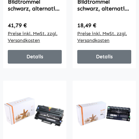
Bildtrommel
Bildtrommel
schwarz, alternativ
schwarz, alternativ
zu Brother DR-2400,
zu Brother DR-2510,
4x12000 Seiten
15000 Seiten
Regulärer Preis:
Regulärer Preis:
41,79 €
18,49 €
Preise inkl. MwSt. zzgl.
Preise inkl. MwSt. zzgl.
Versandkosten
Versandkosten
Details
Details