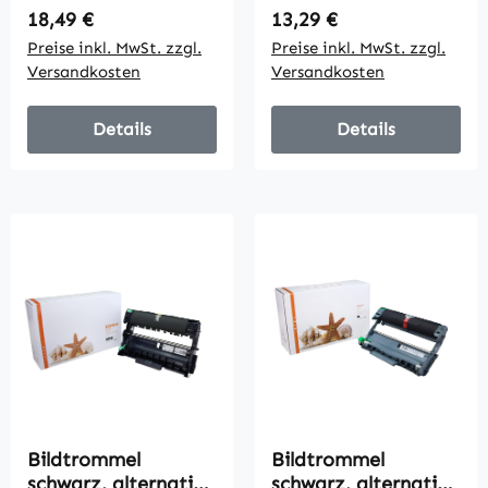
12000 Seiten
12000 Seiten
Regulärer Preis:
Regulärer Preis:
18,49 €
13,29 €
Preise inkl. MwSt. zzgl.
Preise inkl. MwSt. zzgl.
Versandkosten
Versandkosten
Details
Details
Bildtrommel
Bildtrommel
schwarz, alternativ
schwarz, alternativ