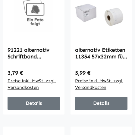
91221 alternativ
alternativ Etiketten
Schriftband
11354 57x32mm für
LetraTag für Dymo
Dymo / 1000 Labels
/ S0721660 / 12mm
Regulärer Preis:
Regulärer Preis:
3,79 €
5,99 €
x 4m
Preise inkl. MwSt. zzgl.
Preise inkl. MwSt. zzgl.
Versandkosten
Versandkosten
Details
Details