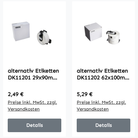
alternativ Etiketten
alternativ Etiketten
DK11201 29x90mm
DK11202 62x100mm
für Brother / 400
für Brother /
Labels
DK11202 / 300
Regulärer Preis:
Regulärer Preis:
2,49 €
5,29 €
Labels
Preise inkl. MwSt. zzgl.
Preise inkl. MwSt. zzgl.
Versandkosten
Versandkosten
Details
Details