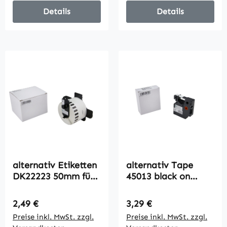
Details
Details
alternativ Etiketten
alternativ Tape
DK22223 50mm für
45013 black on
Brother / PTouch /
White für Dymo /
30.48m
12mm / 80stk
Regulärer Preis:
Regulärer Preis:
2,49 €
3,29 €
Preise inkl. MwSt. zzgl.
Preise inkl. MwSt. zzgl.