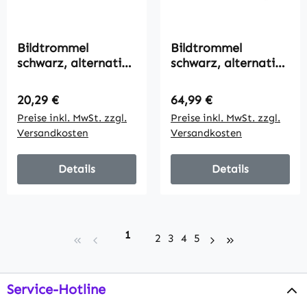
Bildtrommel
Bildtrommel
schwarz, alternativ
schwarz, alternativ
zu Brother DR-3300,
zu Brother DR-3300,
30000 Seiten
4x30000 Seiten
Regulärer Preis:
Regulärer Preis:
20,29 €
64,99 €
Preise inkl. MwSt. zzgl.
Preise inkl. MwSt. zzgl.
Versandkosten
Versandkosten
Details
Details
Seite
1
Seite
Seite
Seite
Seite
2
3
4
5
Service-Hotline