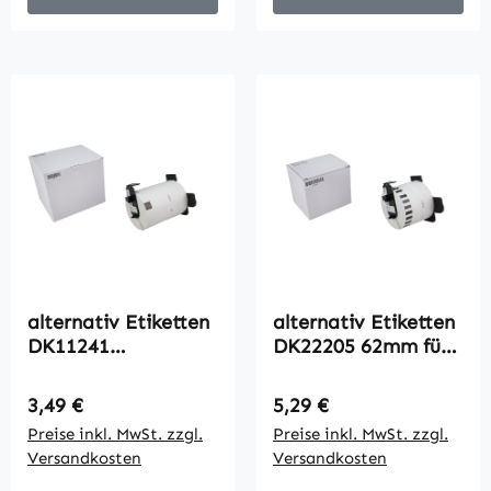
alternativ Etiketten
alternativ Etiketten
DK11241
DK22205 62mm für
102x152mm für
Brother / PTouch /
Brother / 200 Labels
30.48m
Regulärer Preis:
Regulärer Preis:
3,49 €
5,29 €
Preise inkl. MwSt. zzgl.
Preise inkl. MwSt. zzgl.
Versandkosten
Versandkosten