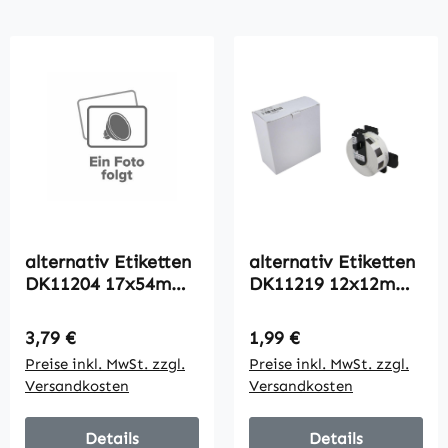
alternativ Etiketten
alternativ Etiketten
DK11204 17x54mm
DK11219 12x12mm
für Brother / 400
für Brother / 1200
Labels
Labels
Regulärer Preis:
Regulärer Preis:
3,79 €
1,99 €
Preise inkl. MwSt. zzgl.
Preise inkl. MwSt. zzgl.
Versandkosten
Versandkosten
Details
Details