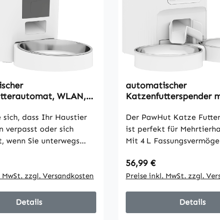
scher
automatischer
utterautomat, WLAN,
Katzenfutterspender m
Steuerung, 1–10
Zeitschaltuhr, Portion
n, 10s Futterruf
 sich, dass Ihr Haustier
und 2 Edelstahlnäpfen
Der PawHut Katze Futte
n verpasst oder sich
ist perfekt für Mehrtierh
lt, wenn Sie unterwegs
Mit 4 L Fassungsvermöge
egelmäßige Tagesabläufe
Edelstahlschüsseln und
 Preis:
Regulärer Preis:
56,99 €
tterungszeiten stören
zuverlässigem Batteriebe
 auslösen. Der
l. MwSt. zzgl. Versandkosten
sorgt dieser Katzenfutt
Preise inkl. MwSt. zzgl. Ve
sche PawHut-
für stressfreie, pünktliche
terspender sorgt für
Mahlzeiten. Dank LCD-D
Details
Details
he Mahlzeiten – jederzeit
Tasten sind Fütterungsze