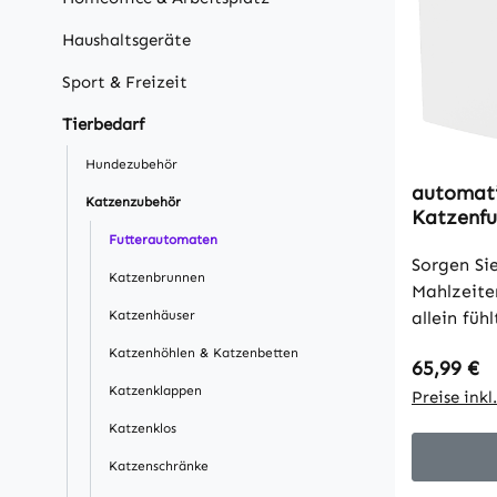
Haushaltsgeräte
Sport & Freizeit
Tierbedarf
Hundezubehör
automati
Katzenzubehör
Katzenf
4l, App-
Futterautomaten
Mahlzeite
Sorgen Sie
Katzenbrunnen
Mahlzeite
Katzenhäuser
allein füh
sind? Unr
Katzenhöhlen & Katzenbetten
Regulärer
65,99 €
können Fü
Katzenklappen
und Stress
Preise ink
automati
Katzenklos
Katzenfut
Katzenschränke
verlässlic