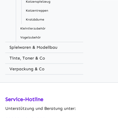
und überal
Katzenspielzeug
per 2,4-
Katzentreppen
Sie dank 
Kratzbäume
stets fris
Routinen.
Kleintierzubehör
präzise F
Vogelzubehör
APP, dami
gesundes 
Spielwaren & Modellbau
WiFi -Ver
Tinte, Toner & Co
Fernplanu
sofortige
Verpackung & Co
niedrige
Fassungs
Futteraut
bietet ge
Ihre Haus
Service-Hotline
zu versor
Unterstützung und Beratung unter:
Stromvers
die Fütte