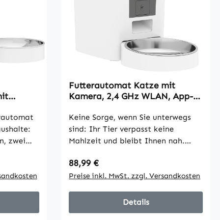
Futterautomat Katze mit
it
Kamera, 2,4 GHz WLAN, App-
ierung
Steuerung, 4L Futterautomat
rautomat
für 1–10 Mahlzeiten, 2-Wege-
Keine Sorge, wenn Sie unterwegs
Audio
aushalte:
sind: Ihr Tier verpasst keine
n, zwei
Mahlzeit und bleibt Ihnen nah.
Unregelmäßige Tagesabläufe
Regulärer Preis:
88,99 €
trieb
stören oft die Fütterung und lösen
erautomat
rsandkosten
Stress aus. Der PawHut-
Preise inkl. MwSt. zzgl. Versandkosten
Katzenfutterautomat mit Kamera
isplay und
und 2-Wege-Audio verbindet Sie
Details
iten
jederzeit. Per 2,4-GHz-WLAN