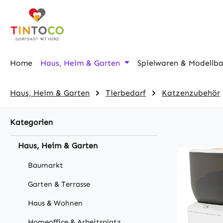
m Hauptinhalt springen
Zur Suche springen
Zur Hauptnavigation springen
Home
Haus, Heim & Garten
Spielwaren & Modellb
Haus, Heim & Garten
Tierbedarf
Katzenzubehör
Kategorien
Haus, Heim & Garten
Baumarkt
Garten & Terrasse
Haus & Wohnen
Homeoffice & Arbeitsplatz