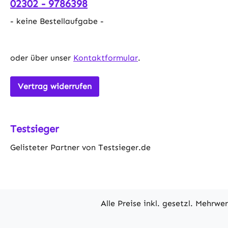
02302 - 9786398
unerwarte
weiterlau
- keine Bestellaufgabe -
Sprachnac
Mahlzeiten
zu den Fü
oder über unser
Kontaktformular
.
und vertr
abnehmbar
Vertrag widerrufen
Edelstahl
Futteraut
gründlich
Testsieger
Anti-Vers
Futterspe
Gelisteter Partner von Testsieger.de
die Förde
jederzeit 
Futteraus
Technisch
Weiß+Tra
Alle Preise inkl. gesetzl. Mehrwe
SchwarzMa
Edelstah