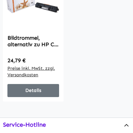
Bildtrommel,
alternativ zu HP CE
314 A, 14000 Seiten
Regulärer Preis:
24,79 €
Preise inkl. MwSt. zzgl.
Versandkosten
Details
Service-Hotline