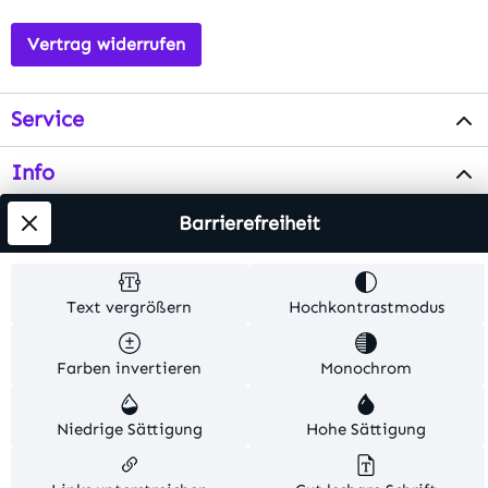
Vertrag widerrufen
Service
Info
Barrierefreiheit
Testsieger
Alle Preise inkl. gesetzl. Mehrwertsteuer zzgl.
Text vergrößern
Hochkontrastmodus
Versandkosten
. Alle Artikelangaben sind
Herstellerangaben und ohne Gewähr.
Farben invertieren
Monochrom
© 2026 MKV24 – Alle Rechte vorbehalten. Theme by
Niedrige Sättigung
Hohe Sättigung
TC-Innovations