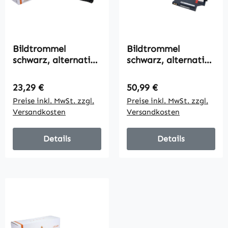
Bildtrommel
Bildtrommel
schwarz, alternativ
schwarz, alternativ
zu HP CF 232 A,
zu HP W 1120 A,
23000 Seiten
16000 Seiten
Regulärer Preis:
Regulärer Preis:
23,29 €
50,99 €
Preise inkl. MwSt. zzgl.
Preise inkl. MwSt. zzgl.
Versandkosten
Versandkosten
Details
Details