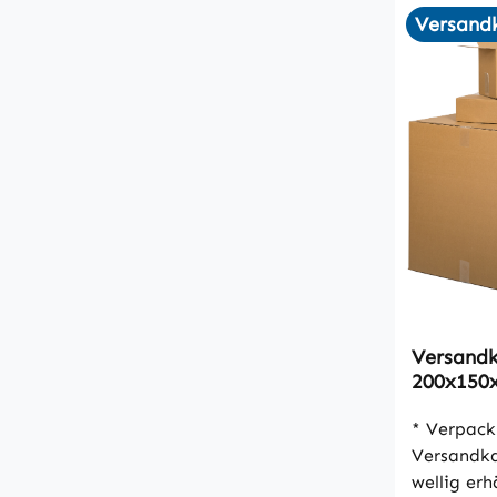
Versandk
Versandk
200x150x
VPE25
* Verpack
Versandkartons * 1
wellig erhältlich * fü