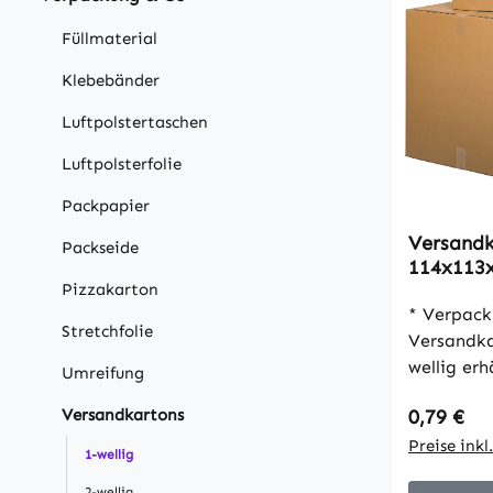
Füllmaterial
Klebebänder
Luftpolstertaschen
Luftpolsterfolie
Packpapier
Versandk
Packseide
114x113x
Pizzakarton
wellig, 
* Verpack
Stretchfolie
Versandkartons * 1
wellig erhältlich * fü
Umreifung
30 kg * umweltfreundlich * gute
Regulärer
Versandkartons
0,79 €
Stabilität
einfacher
Preise ink
1-wellig
2-wellig