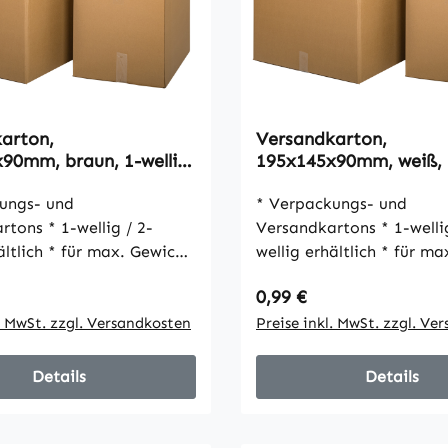
arton,
Versandkarton,
90mm, braun, 1-wellig,
195x145x90mm, weiß, 1
VPE25
ungs- und
* Verpackungs- und
-wellig / 2-
Versandkartons * 1-wellig / 2-
r max. Gewicht
wellig erhältlich * für max. Gewicht
30 kg * umweltfreundlich * gute
 Preis:
Regulärer Preis:
0,99 €
 und schöne Optik *
Stabilität und schöne Opt
 Verschluss mit Packband
l. MwSt. zzgl. Versandkosten
einfacher Verschluss mi
Preise inkl. MwSt. zzgl. Ve
Details
Details