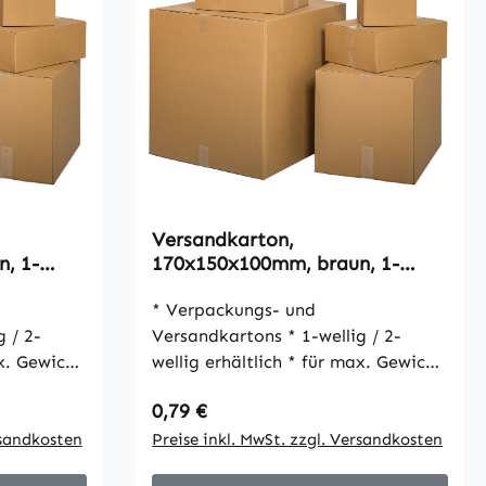
Versandkarton,
, 1-
170x150x100mm, braun, 1-
wellig, VPE25
* Verpackungs- und
Versandkartons * 1-wellig / 2-
wellig erhältlich * für max. Gewicht
30 kg * umweltfreundlich * gute
Regulärer Preis:
0,79 €
ik *
Stabilität und schöne Optik *
t Packband
rsandkosten
einfacher Verschluss mit Packband
Preise inkl. MwSt. zzgl. Versandkosten