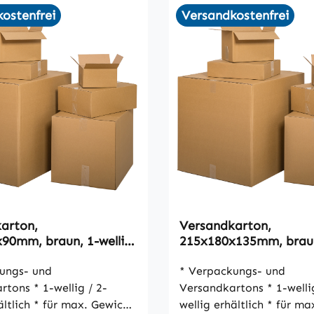
ostenfrei
Versandkostenfrei
arton,
Versandkarton,
90mm, braun, 1-wellig,
215x180x135mm, braun
wellig, VPE25
ungs- und
* Verpackungs- und
-wellig / 2-
Versandkartons * 1-wellig / 2-
r max. Gewicht
wellig erhältlich * für max. Gewicht