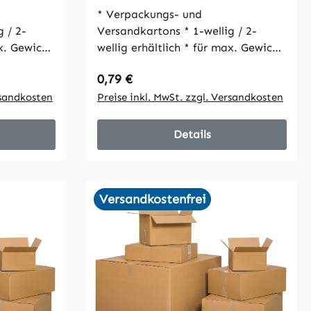
wellig, VPE25
* Verpackungs- und
Versandkartons * 1-wellig / 2-
wellig erhältlich * für max. Gewicht
30 kg * umweltfreundlich * gute
Regulärer Preis:
0,79 €
ik *
Stabilität und schöne Optik *
t Packband
rsandkosten
einfacher Verschluss mit Packband
Preise inkl. MwSt. zzgl. Versandkosten
Details
Versandkostenfrei