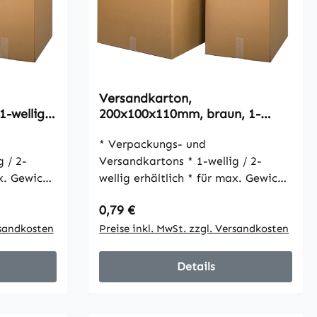
Versandkarton,
-wellig,
200x100x110mm, braun, 1-
wellig, VPE25
* Verpackungs- und
Versandkartons * 1-wellig / 2-
wellig erhältlich * für max. Gewicht
30 kg * umweltfreundlich * gute
Regulärer Preis:
0,79 €
ik *
Stabilität und schöne Optik *
t Packband
rsandkosten
einfacher Verschluss mit Packband
Preise inkl. MwSt. zzgl. Versandkosten
Details