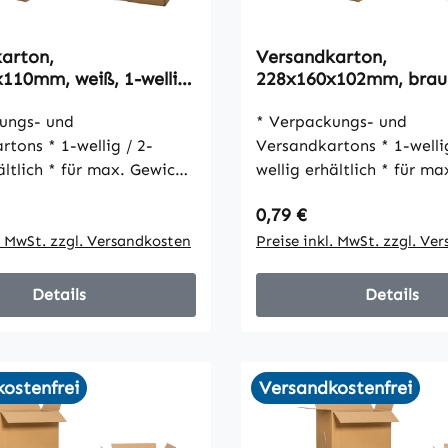
arton,
Versandkarton,
110mm, weiß, 1-wellig,
228x160x102mm, braun
wellig, VPE25
ungs- und
* Verpackungs- und
-wellig / 2-
Versandkartons * 1-wellig / 2-
r max. Gewicht
wellig erhältlich * für max. Gewicht
30 kg * umweltfreundlich * gute
 Preis:
Regulärer Preis:
0,79 €
 und schöne Optik *
Stabilität und schöne Opt
 Verschluss mit Packband
l. MwSt. zzgl. Versandkosten
einfacher Verschluss mi
Preise inkl. MwSt. zzgl. Ve
Details
Details
ostenfrei
Versandkostenfrei