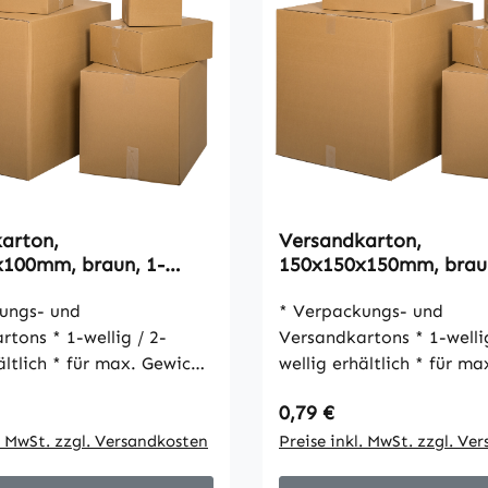
arton,
Versandkarton,
100mm, braun, 1-
150x150x150mm, braun
VPE25
wellig, VPE25
ungs- und
* Verpackungs- und
-wellig / 2-
Versandkartons * 1-wellig / 2-
r max. Gewicht
wellig erhältlich * für max. Gewicht
30 kg * umweltfreundlich * gute
 Preis:
Regulärer Preis:
0,79 €
 und schöne Optik *
Stabilität und schöne Opt
 Verschluss mit Packband
l. MwSt. zzgl. Versandkosten
einfacher Verschluss mi
Preise inkl. MwSt. zzgl. Ve