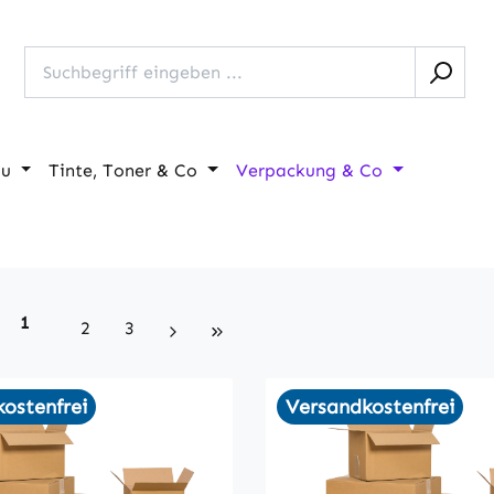
au
Tinte, Toner & Co
Verpackung & Co
Seite
1
Seite
Seite
2
3
ostenfrei
Versandkostenfrei