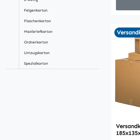
Felgenkarton
Flaschenkarton
Versandk
Maxibriefkarton
Ordnerkarton
Umzugskarton
Spezialkarton
Versandk
185x135x