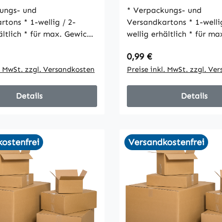
VPE25
wellig, VPE25
ungs- und
* Verpackungs- und
-wellig / 2-
Versandkartons * 1-wellig / 2-
r max. Gewicht
wellig erhältlich * für max. Gewicht
30 kg * umweltfreundlich * gute
 Preis:
Regulärer Preis:
0,99 €
 und schöne Optik *
Stabilität und schöne Opt
 Verschluss mit Packband
l. MwSt. zzgl. Versandkosten
einfacher Verschluss mi
Preise inkl. MwSt. zzgl. Ve
Details
Details
ostenfrei
Versandkostenfrei