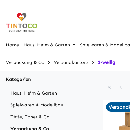
m Hauptinhalt springen
Zur Suche springen
Zur Hauptnavigation springen
Home
Haus, Heim & Garten
Spielwaren & Modellb
Verpackung & Co
Versandkartons
1-wellig
Kategorien
Haus, Heim & Garten
Spielwaren & Modellbau
Versandk
Tinte, Toner & Co
Verpackung & Co