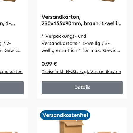
Versandkarton,
, 1-
230x155x90mm, braun, 1-wellig,
VPE25
* Verpackungs- und
Versandkartons * 1-wellig / 2-
wellig erhältlich * für max. Gewicht
30 kg * umweltfreundlich * gute
Regulärer Preis:
0,99 €
ik *
Stabilität und schöne Optik *
t Packband
rsandkosten
einfacher Verschluss mit Packband
Preise inkl. MwSt. zzgl. Versandkosten
Details
Versandkostenfrei