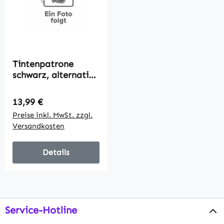
Tintenpatrone
schwarz, alternativ
zu Olivetti B0384,
20ml
Regulärer Preis:
13,99 €
Preise inkl. MwSt. zzgl.
Versandkosten
Details
Service-Hotline