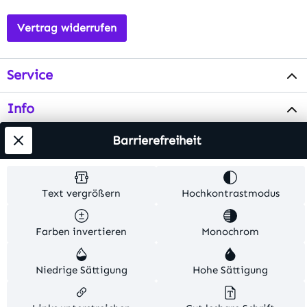
Vertrag widerrufen
Service
Info
Barrierefreiheit
Testsieger
Alle Preise inkl. gesetzl. Mehrwertsteuer zzgl.
Text vergrößern
Hochkontrastmodus
Versandkosten
. Alle Artikelangaben sind
Herstellerangaben und ohne Gewähr.
Farben invertieren
Monochrom
© 2026 MKV24 – Alle Rechte vorbehalten. Theme by
Niedrige Sättigung
Hohe Sättigung
TC-Innovations