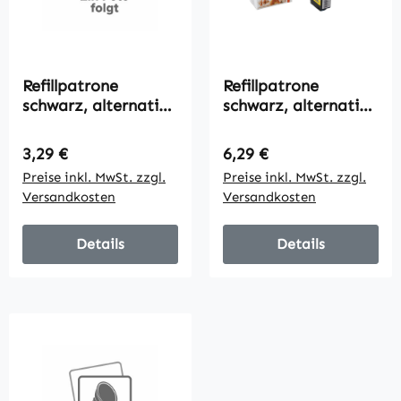
Refillpatrone
Refillpatrone
schwarz, alternativ
schwarz, alternativ
zu Olivetti B0702,
zu Olivetti B0797,
13ml
18ml
Regulärer Preis:
Regulärer Preis:
3,29 €
6,29 €
Preise inkl. MwSt. zzgl.
Preise inkl. MwSt. zzgl.
Versandkosten
Versandkosten
Details
Details