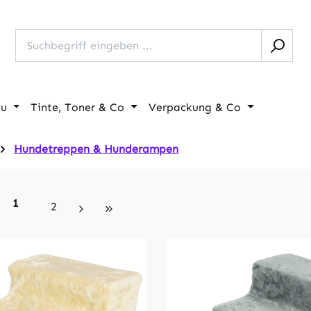
au
Tinte, Toner & Co
Verpackung & Co
Hundetreppen & Hunderampen
Seite
1
Seite
2