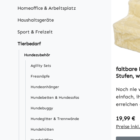
Homeoffice & Arbeitsplatz
Haushaltsgeräte
Sport & Freizeit
Tierbedarf
Hundezubehör
Agility Sets
faltbare
Stufen, 
Fressnäpfe
Plüschbe
Hundeanhänger
35 x 35 
Noch nie 
einfach, i
Hundebetten & Hundesofas
erreichen
Hundebuggy
Katzentre
Regulärer
19,99 €
sorgen für
Hundegitter & Trennwände
Unterstüt
Preise ink
Hundehütten
Rücken un