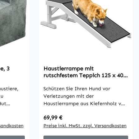
e, 3
Haustierrampe mit
rutschfestem Teppich 125 x 40 x
e, 46 x
35,5cm Kiefernholz
ustiere,
Schützen Sie Ihren Hund vor
zu
Verletzungen mit der
Hut
Haustierrampe aus Kiefernholz von
ite Stufen
Pawhut. Die Hunderampe
Regulärer Preis:
69,99 €
zung und
ermöglicht älteren und kleinen
elenke.
rsandkosten
Hunden sowie Hunden mit
Preise inkl. MwSt. zzgl. Versandkosten
er solche
Mobilitätsproblemen das Erreichen