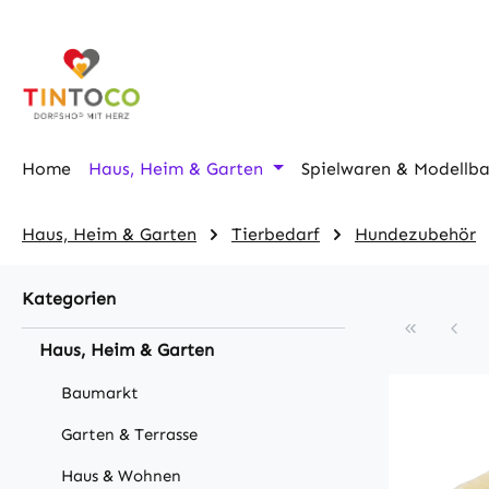
m Hauptinhalt springen
Zur Suche springen
Zur Hauptnavigation springen
Home
Haus, Heim & Garten
Spielwaren & Modellb
Haus, Heim & Garten
Tierbedarf
Hundezubehör
Kategorien
Haus, Heim & Garten
Baumarkt
Garten & Terrasse
Haus & Wohnen