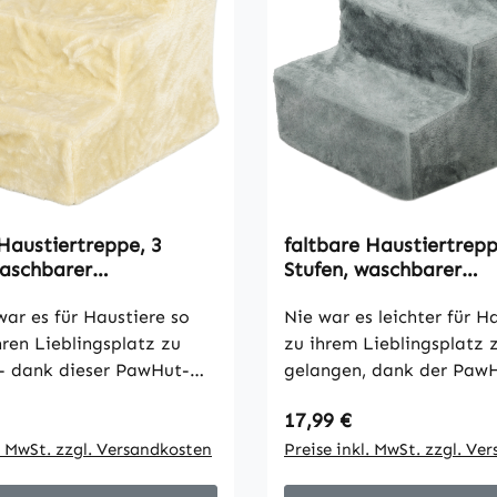
 Haustiertreppe, 3
faltbare Haustiertrepp
waschbarer
Stufen, waschbarer
zug, Spanplatte, 46 x
Plüschbezug, Spanplatt
cm, Beige
war es für Haustiere so
35 x 35 cm, Hellgrau
Nie war es leichter für Ha
hren Lieblingsplatz zu
zu ihrem Lieblingsplatz 
 - dank dieser PawHut-
gelangen, dank der Paw
ppe. Drei breite Stufen
Haustiertreppe. Drei bre
 Preis:
Regulärer Preis:
17,99 €
 eine sanfte
bieten sanfte Unterstüt
zung und schonen den
l. MwSt. zzgl. Versandkosten
schützen Rücken sowie G
Preise inkl. MwSt. zzgl. Ve
d die Gelenke der Tiere.
Ideal für ältere Tiere od