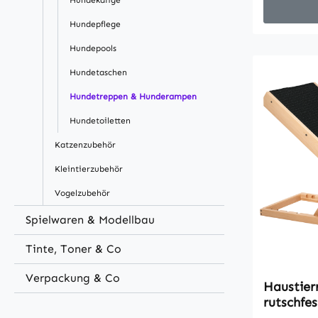
Hundekäfige
Das weich
ist ideal f
Hundepflege
Beweglich
Hundepools
Haustiere
ihren Pfo
Hundetaschen
geringen 
Hundetreppen & Hunderampen
Mobilität
Hundetoiletten
überall d
am meist
Katzenzubehör
wird.Besc
Kleintierzubehör
Haustiere
gelegenen
Vogelzubehör
BettenDer
Spielwaren & Modellbau
und kann 
Maschine
Tinte, Toner & Co
weiche Fl
Hundetrep
Verpackung & Co
Haustier
Pfoten de
rutschfe
leicht, läs