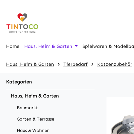
m Hauptinhalt springen
Zur Suche springen
Zur Hauptnavigation springen
Home
Haus, Heim & Garten
Spielwaren & Modellb
Haus, Heim & Garten
Tierbedarf
Katzenzubehör
Kategorien
Haus, Heim & Garten
Baumarkt
Garten & Terrasse
Haus & Wohnen