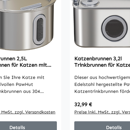
unnen 2,5L
Katzenbrunnen 3,2l
nnen für Katzen mit
Trinkbrunnen für Katz
umpe LED
leiser Pumpe Aktivkohle
efilter 19,4 x 19,4 x
 Sie Ihre Katze mit
Dieser aus hochwertigem
ilvollen PawHut
Edelstahl hergestellte P
nkbrunnen aus 304
Katzentrinkbrunnen förd
. Das Design des
seinem hygienischen Des
 Preis:
Regulärer Preis:
32,99 €
nens mit fließendem
Gesundheit Ihrer Katze.
n regt zum Trinken an
l. MwSt. zzgl. Versandkosten
naturnahe, fließende Wa
Preise inkl. MwSt. zzgl. Ve
lter sorgt stets für
Trinkbrunnen animiert z
sauberes Wasser. Mit 2,5L
vermehrten Trinken und u
Details
Details