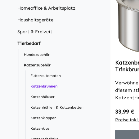
Homeoffice & Arbeitsplatz
Haushaltsgeräte
Sport & Freizeit
Tierbedarf
Hundezubehör
Katzenbr
Katzenzubehör
Trinkbru
leiser P
Futterautomaten
Aktivkohl
Verwöhnen
Katzenbrunnen
18,7 cm
diesem st
Katzenhäuser
Katzentri
Edelstahl
Katzenhöhlen & Katzenbetten
Regulärer
33,99 €
Trinkbrun
Katzenklappen
Wasserhah
Preise ink
und der Fi
Katzenklos
frisches, 