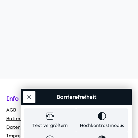
infach zu
WasserhygieneZwei Filterschichten
, Hygiene
entfernen Tierhaare effektiv für
n
hygienisches TrinkwasserDer
integrierte Bewegungssensor
tahlGröße:
schaltet den Wasserfluss nur bei
Bedarf ein und spart so
 3,2
AkkuleistungDer leistungsstarke
00
Akku hält bis zu einem Monat und
Ø9 cmLED-
gewährleistet so die
Wasserversorgung auch bei
StromausfallDer flüsterleise Motor
ung: 100-
(30-35 dB) sorgt für Ruhe im Haus
Technische Daten:Farbe:
Barrierefreiheit
Info
VStrom: 1
Silber+SchwarzMaterial: 304
s: 1,5
EdelstahlGesamtabmessungen:
AGB
0,5L x
22,5L x 22,5B x 19,5H cmFilter: 85L
Batteriehinweis
mfang:1 x
x 50B x 8,5 mm (groß), 30L x 25B x
Text vergrößern
Hochkontrastmodus
Datenschutz
re1 x
8H mm (klein)Eingang: 5V/1A, 50-
Impressum