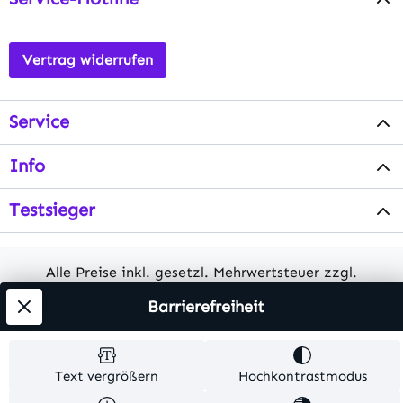
Vertrag widerrufen
Service
Info
Testsieger
Alle Preise inkl. gesetzl. Mehrwertsteuer zzgl.
Versandkosten
. Alle Artikelangaben sind
Barrierefreiheit
Herstellerangaben und ohne Gewähr.
© 2026 MKV24 – Alle Rechte vorbehalten. Theme by
Text vergrößern
Hochkontrastmodus
TC-Innovations