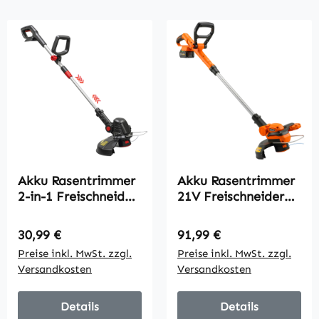
Akku Rasentrimmer
Akku Rasentrimmer
2-in-1 Freischneider
21V Freischneider
mit 30 cm
mit 2x4.0Ah Akkus
Schnittbreite
Ladegerät 25 cm
Regulärer Preis:
Regulärer Preis:
30,99 €
91,99 €
Verstellbar Griff
Schnittbreite
Preise inkl. MwSt. zzgl.
Preise inkl. MwSt. zzgl.
neigbar Motorkopf
Verstellbarer
Versandkosten
Versandkosten
für Garten Hof Silber
Teleskop-Griff
Details
Details