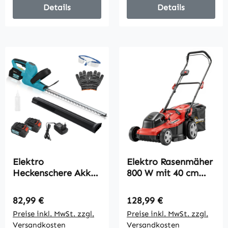
Orange
Details
Details
Elektro
Elektro Rasenmäher
Heckenschere Akku
800 W mit 40 cm
Heckenschneider
Schnittbreite 45L
mit 51cm
Fangkorb
Regulärer Preis:
Regulärer Preis:
82,99 €
128,99 €
Schnittlänge Motor,
Akkuanzeige
Preise inkl. MwSt. zzgl.
Preise inkl. MwSt. zzgl.
Akku Blau
Überlastschutz 7
Versandkosten
Versandkosten