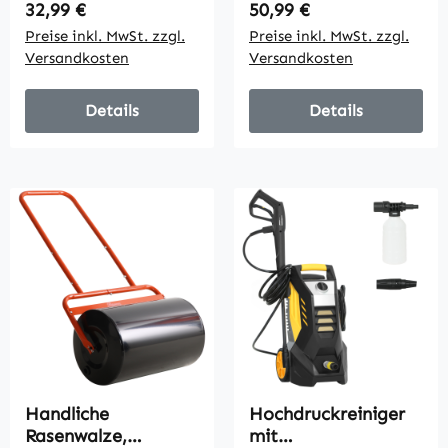
Ständer mit Haken
Rasenrolle,
Regulärer Preis:
Regulärer Preis:
32,99 €
50,99 €
Seitenfach bis 50 kg
Graswalze,
Preise inkl. MwSt. zzgl.
Preise inkl. MwSt. zzgl.
61,8 x 23 x 32,7cm
Gartenwalze,
Versandkosten
Versandkosten
Schwarz
flexibel, Stahl, 58L x
32,5B x 113H cm,
Dunkelgrün
Details
Details
Handliche
Hochdruckreiniger
Rasenwalze,
mit