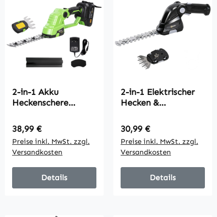
2-in-1 Akku
2-in-1 Elektrischer
Heckenschere
Hecken &
Elektrischer Hecken
Strauchschere mit 2
& Strauchschere mit
x 7,2V
Regulärer Preis:
Regulärer Preis:
38,99 €
30,99 €
20/10cm
Wiederaufladbaren
Preise inkl. MwSt. zzgl.
Preise inkl. MwSt. zzgl.
Schnittlänge,
2,0 Ah Akku, 2
Versandkosten
Versandkosten
Ladegerät
Austauschbaren
Klingen Schwarz
Details
Details