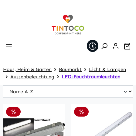
Zum Hauptinhalt springen
Werkzeugleiste 
Wa
Haus, Heim & Garten
Baumarkt
Licht & Lampen
Aussenbeleuchtung
LED-Feuchtraumleuchten
Rabatt
Rabatt
%
%