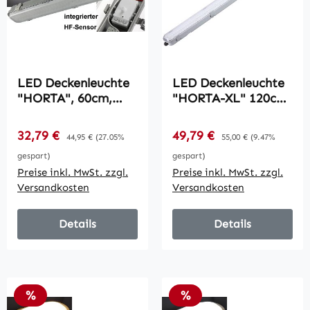
LED Deckenleuchte
LED Deckenleuchte
"HORTA", 60cm,
"HORTA-XL" 120cm
IP65 / HF-
IP65 / HF
Bewegungsmelder,
Bewegungsmelder,
Verkaufspreis:
Verkaufspreis:
32,79 €
Regulärer Preis:
49,79 €
Regulärer Preis:
44,95 €
(27.05%
55,00 €
(9.47%
18W, 1562lm, 4000K
37W, 3602lm, 4000k
gespart)
gespart)
Preise inkl. MwSt. zzgl.
Preise inkl. MwSt. zzgl.
Versandkosten
Versandkosten
Details
Details
Rabatt
Rabatt
%
%