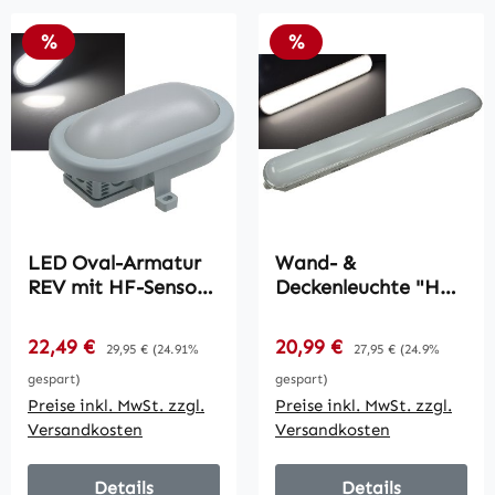
Rabatt
Rabatt
%
%
LED Oval-Armatur
Wand- &
REV mit HF-Sensor /
Deckenleuchte "HP-
10W,800lm,
25" IP65, 60cm /
168x115x70mm,
24W, 4000k,
Verkaufspreis:
Verkaufspreis:
22,49 €
Regulärer Preis:
20,99 €
Regulärer Preis:
29,95 €
(24.91%
27,95 €
(24.9%
6500K, grau
neutralweiß, 2650
gespart)
gespart)
Lumen
Preise inkl. MwSt. zzgl.
Preise inkl. MwSt. zzgl.
Versandkosten
Versandkosten
Details
Details