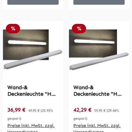
Rabatt
Rabatt
%
%
Wand-&
Wand-&
Deckenleuchte "HP-
Deckenleuchte "HP-
50" IP65, 120cm /
63" IP65, 150cm /
48W, 4000k,
56W, 4000k,
Verkaufspreis:
Verkaufspreis:
36,99 €
Regulärer Preis:
42,29 €
Regulärer Preis:
49,95 €
(25.95%
59,95 €
(29.46%
neutralweiß, 5800
neutralweiß, 6600
gespart)
gespart)
Lumen
Lumen
Preise inkl. MwSt. zzgl.
Preise inkl. MwSt. zzgl.