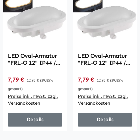
LED Oval-Armatur
LED Oval-Armatur
"FRL-O 12" IP44 /
"FRL-O 12" IP44 /
Feuchtraum-
Feuchtraum-
Leuchte, 13W,
Leuchte, 13W,
Verkaufspreis:
Verkaufspreis:
7,79 €
Regulärer Preis:
7,79 €
Regulärer Preis:
12,95 €
(39.85%
12,95 €
(39.85%
940lm, 3000K
965lm, 4000K
gespart)
gespart)
Preise inkl. MwSt. zzgl.
Preise inkl. MwSt. zzgl.
Versandkosten
Versandkosten
Details
Details