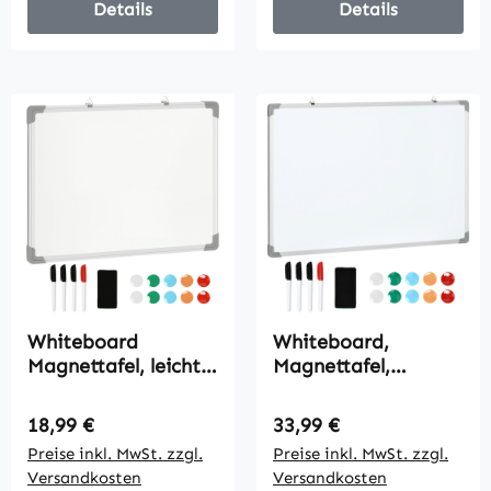
Büro Schule Küche
Details
Details
Zuhause
Whiteboard
Whiteboard,
Magnettafel, leicht
Magnettafel,
abwischbar, mit 4
Notiztafel, inklusive
Markern, 10
Zubehör, 4 Stifte, 1
Regulärer Preis:
Regulärer Preis:
18,99 €
33,99 €
Magneten, 1
Schwamm, 10
Preise inkl. MwSt. zzgl.
Preise inkl. MwSt. zzgl.
Radierer, 60 x 1,8 x
Magnete, Weiß +
Versandkosten
Versandkosten
45cm
Silber