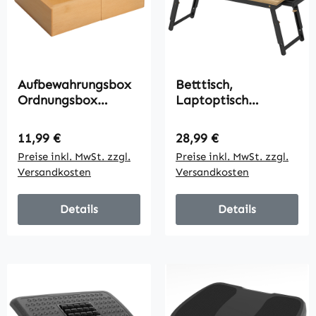
Aufbewahrungsbox
Betttisch,
Ordnungsbox
Laptoptisch
Schubladen
Höhenverstellbar
Organizer
mit Schublade,
Regulärer Preis:
Regulärer Preis:
11,99 €
28,99 €
ausziehbar Bambus
Klappbar für Sofa
Preise inkl. MwSt. zzgl.
Preise inkl. MwSt. zzgl.
Natur 24,6 x 17,6 x
Arbeiten Bett, Eiche
Versandkosten
Versandkosten
7 cm
Details
Details