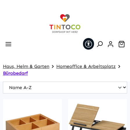
Zum Hauptinhalt springen
Werkzeugleiste 
Wa
Haus, Heim & Garten
Homeoffice & Arbeitsplatz
Bürobedarf