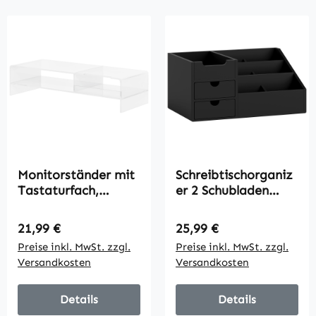
Monitorständer mit
Schreibtischorganiz
Tastaturfach,
er 2 Schubladen
transparent, für
Aufbewahrungsbox
Monitore bis 24 Zoll,
Büro Box
Regulärer Preis:
Regulärer Preis:
21,99 €
25,99 €
2 Etagen, Acryl, 50,8
Organisation
Preise inkl. MwSt. zzgl.
Preise inkl. MwSt. zzgl.
x 19 x 12 cm
Schwarz 33 x 20,5 x
Versandkosten
Versandkosten
15,5 cm
Details
Details