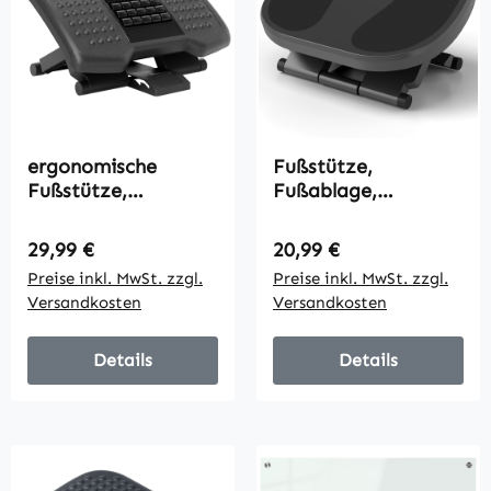
ergonomische
Fußstütze,
Fußstütze,
Fußablage,
höhenverstellbar,
höhenverstellbar, 0-
Massagefläche mit
30° neigbar, Grau
Regulärer Preis:
Regulärer Preis:
29,99 €
20,99 €
Rollen, Schwarz, 46 x
Preise inkl. MwSt. zzgl.
Preise inkl. MwSt. zzgl.
35 cm
Versandkosten
Versandkosten
Details
Details