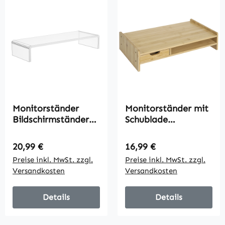
Monitorständer
Monitorständer mit
Bildschirmständer
Schublade
für Laptop
Bildschirmerhöhung
Computer
Monitor Ständer
Regulärer Preis:
Regulärer Preis:
20,99 €
16,99 €
Notebook PC
Bildschirmständer
Preise inkl. MwSt. zzgl.
Preise inkl. MwSt. zzgl.
ergonomisch Acryl
für PC Notebook
Versandkosten
Versandkosten
Transparent 53 x 19
Drucker 49 x 25,5 x
x 9 cm
11,5 cm Natur
Details
Details