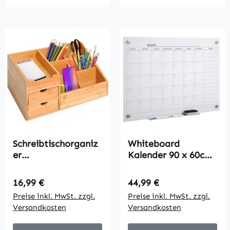
Schreibtischorganiz
Whiteboard
er
Kalender 90 x 60cm
Aufbewahrungsbox
Wandkalender mit
Büro Box
Stiftablage Trocken
Regulärer Preis:
Regulärer Preis:
16,99 €
44,99 €
Organisation 2
Abwischbar
Preise inkl. MwSt. zzgl.
Preise inkl. MwSt. zzgl.
Schubladen Natur
Wochenplaner mit 4
Versandkosten
Versandkosten
L33 x B20,5 x H15,5
Stifte, Radierer,
cm
Monatskalender für