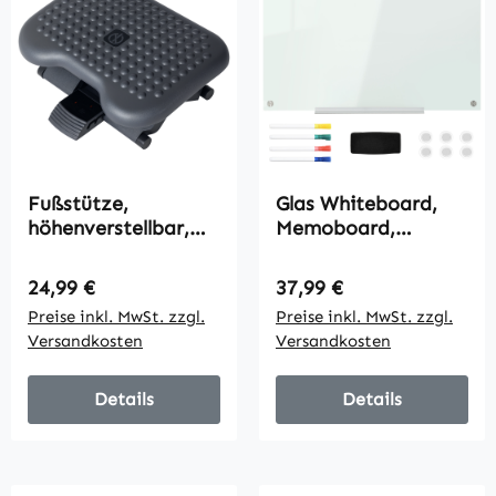
Fußstütze,
Glas Whiteboard,
höhenverstellbar,
Memoboard,
verstellbarer
Whiteboard, 4
Neigungswinkel 46
Stifte, 6 Magnete, 1
Regulärer Preis:
Regulärer Preis:
24,99 €
37,99 €
cm x 35 cm x 11-17
Schwamm,1 Ablage,
Preise inkl. MwSt. zzgl.
Preise inkl. MwSt. zzgl.
cm, Grau
Weiß
Versandkosten
Versandkosten
Details
Details