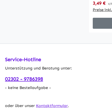
Verkaufsp
3,49 €
Re
sowie LED
4,9
Befestigun
Preise ink
Lieferung
Sockel. Technische Maße: •
hochwerti
Gehäuse, 
Befestigu
Clip-Ring
schließend • schwenkbar / nei
• stabile
Service-Hotline
lang • Ei
Unterstützung und Beratung unter:
Ø84mm • 
(+Leuchtm
02302 - 9786398
- keine Bestellaufgabe -
oder über unser
Kontaktformular
.