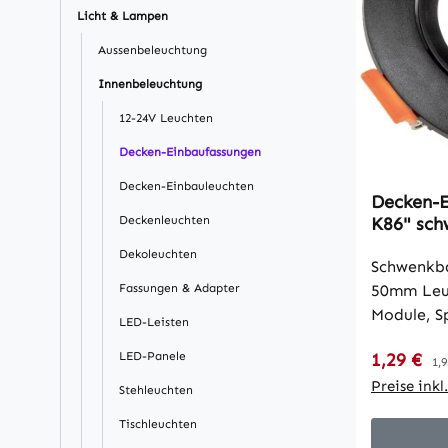
Licht & Lampen
Aussenbeleuchtung
Innenbeleuchtung
12-24V Leuchten
Decken-Einbaufassungen
Decken-Einbauleuchten
Decken-E
Deckenleuchten
K86" sch
Ø86mm, 
Dekoleuchten
Schwenkba
Fassungen & Adapter
50mm Leuc
Module, S
LED-Leisten
Reflektorlampen. T
Verkaufsp
LED-Panele
1,29 €
Re
• in matt
1,9
stabile H
Preise ink
Stehleuchten
• Einbau 
Tischleuchten
Außen Ø 