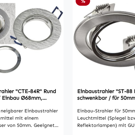
ür GX53 Leuchtmittel,
Rabatt
%
terial: Stahl-Legierung •
tem matt weiß • ØxH
 3-poliger Anschluss •
 ohne Leuchtmittel
hler "CTE-84R" Rund
Einbaustrahler "ST-88 
 Einbau Ø68mm,
schwenkbar / für 50m
ar, Clip Ring
Leuchtmittel, Chrom m
 neigbarer Einbaustrahler
Einbau-Strahler für 50m
tmittel mit einem
Leuchtmittel (Spiegel bz
ser von 50mm. Geeignet
Reflektorlampen) mit GU 
 GX5,3 / MR16 Lampen
(12V z.B. MR16). Features: • In