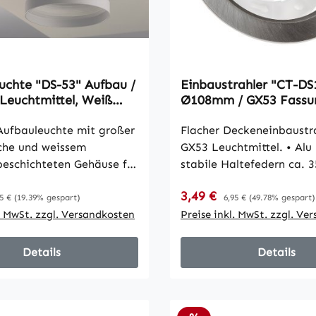
uchte "DS-53" Aufbau /
Einbaustrahler "CT-DS
 Leuchtmittel, Weiß
Ø108mm / GX53 Fassun
Aluminium gebürstet
ufbauleuchte mit großer
Flacher Deckeneinbaustra
che und weissem
GX53 Leuchtmittel. • Alu Rahmen •
beschichteten Gehäuse für
stabile Haltefedern ca.
ontage. Zeitloses Design
• Einbau Ø 95-100mm (B
reis:
Verkaufspreis:
gulärer Preis:
3,49 €
Regulärer Preis:
alen Beleuchtung in
Außen Ø 108mm • Einbau
5 €
(19.39% gespart)
6,95 €
(49.78% gespart)
ur, Wohnzimmer oder
l. MwSt. zzgl. Versandkosten
26mm • unsichtbare, stab
Preise inkl. MwSt. zzgl. Ve
. Das Gehäuse hat von
Befestigung des Leuchtmi
ine sichtbaren Schrauben.
Bajonett Verschluss • 23
Details
Details
ge an der Decke erfolgt
Anschluss, ca. 15cm Kabe
 Montageplatte und dem
Lieferung ohne Leuchtmit
nde im Leuchtenkörper.