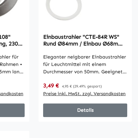
108"
Einbaustrahler "CTE-84R WS"
g, 230V,
Rund Ø84mm / Einbau Ø68mm,
neigbar, Clip Ring
hler für
Eleganter neigbarer Einbaustrahler
für Leuchtmittel mit einem
 35mm lang
Durchmesser von 50mm. Geeignet
ohrung) •
für GU10, GX5,3 / MR16 Lampen
Verkaufspreis:
3,49 €
Regulärer Preis:
tiefe
sowie LED Module. Komfortable
4,95 €
(29.49% gespart)
ile
rsandkosten
Befestigung per Clip Ring.
Preise inkl. MwSt. zzgl. Versandkosten
ttels via
Lieferung ohne Leuchtmittel und
0V
Sockel. Technische Maße: •
Details
l •
hochwertiges rundes Aluminium
tel
Gehäuse, Farbe Weiß lackiert •
Befestigung des Leuchtmittels mit