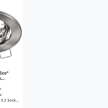
Clip-Ring - direkt & übergangslos
schließend • schwenkbar / neigbar
• stabile Haltefedern ca. 36mm
lang • Einbau Ø 68mm • Außen
Ø84mm • Einbautiefe 23mm
(+Leuchtmittel)
Eco"
m
att
m
w.
5,3 Sockel