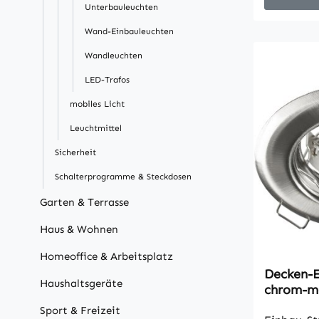
15mm (+ L
Unterbauleuchten
stabile B
Wand-Einbauleuchten
Leuchtmittels v
Wandleuchten
ohne Leuc
LED-Trafos
mobiles Licht
Leuchtmittel
Sicherheit
Schalterprogramme & Steckdosen
Garten & Terrasse
Haus & Wohnen
Homeoffice & Arbeitsplatz
Decken-E
Haushaltsgeräte
chrom-ma
50mm L
Sport & Freizeit