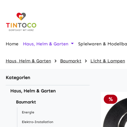
m Hauptinhalt springen
Zur Suche springen
Zur Hauptnavigation springen
Home
Haus, Heim & Garten
Spielwaren & Modellb
Haus, Heim & Garten
Baumarkt
Licht & Lampen
Kategorien
Haus, Heim & Garten
Rabatt
%
Baumarkt
Energie
Elektro-Installation