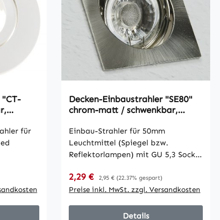
 "CT-
Decken-Einbaustrahler "SE80"
r,
chrom-matt / schwenkbar,
mpen
80x80mm, für 50mm Lampen
hler für
Einbau-Strahler für 50mm
Led
Leuchtmittel (Spiegel bzw.
Reflektorlampen) mit GU 5,3 Sockel
(12V z.B. MR16). Features: • in
Verkaufspreis:
2,29 €
Regulärer Preis:
ff •
Kombination mit Art. Nr. 19548
2,95 €
(22.37% gespart)
 35mm lang
rsandkosten
auch für GU10 geeignet (GU10
Preise inkl. MwSt. zzgl. Versandkosten
ng) •
Fassung mit Zugentlastung) •
iefe
schwenkbar • Material: Alu-
Details