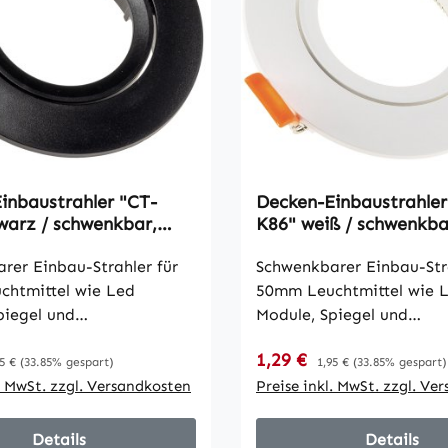
inbaustrahler "CT-
Decken-Einbaustrahler
warz / schwenkbar,
K86" weiß / schwenkba
für 50mm Lampen
Ø86mm, für 50mm La
rer Einbau-Strahler für
Schwenkbarer Einbau-Stra
htmittel wie Led
50mm Leuchtmittel wie 
piegel und
Module, Spiegel und
echnische Maße:
Reflektorlampen. Technische Maße:
reis:
Verkaufspreis:
gulärer Preis:
1,29 €
Regulärer Preis:
weißem Kunststoff •
• in mattweißem Kunststo
5 €
(33.85% gespart)
1,95 €
(33.85% gespart)
altefedern ca. 35mm lang
l. MwSt. zzgl. Versandkosten
stabile Haltefedern ca.
Preise inkl. MwSt. zzgl. Ve
Ø 62mm (Bohrung) •
• Einbau Ø 62mm (Bohru
86mm • Einbautiefe
Außen Ø 86mm • Einbaut
Details
Details