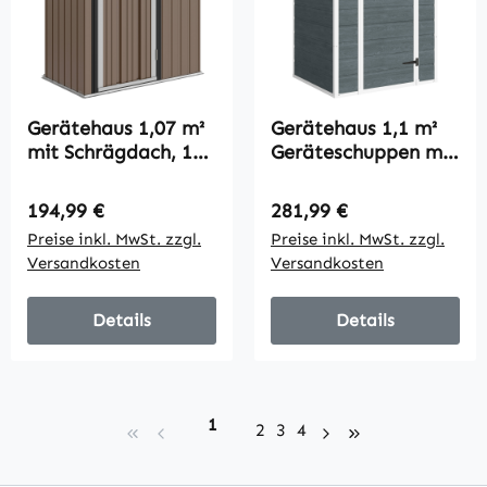
Gerätehaus 1,07 m²
Gerätehaus 1,1 m²
mit Schrägdach, 142
Geräteschuppen mit
x 86 x 189 cm
Holzoptik Fenster
Geräteschuppen mit
Satteldach
Regulärer Preis:
Regulärer Preis:
194,99 €
281,99 €
abschließbar Tür,
Belüftung Boden
Preise inkl. MwSt. zzgl.
Preise inkl. MwSt. zzgl.
Gartenhaus, Stahl,
Schloss Handschuhe
Versandkosten
Versandkosten
Braun
Grau
Details
Details
Seite
1
Seite
Seite
Seite
2
3
4