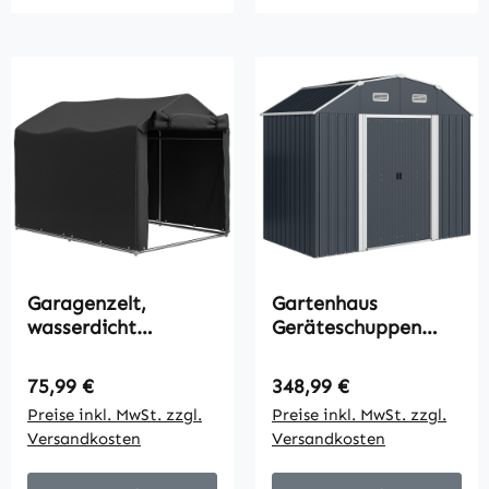
Garagenzelt,
Gartenhaus
wasserdicht
Geräteschuppen
Zeltgarage mit Tür,
Gartenschuppen,
UV-beständig 220 x
wetterbeständig, 2
Regulärer Preis:
Regulärer Preis:
75,99 €
348,99 €
157 x 165 cm
Fenster, 2 Türen,
Preise inkl. MwSt. zzgl.
Preise inkl. MwSt. zzgl.
Schwarz
238 x 132 x 198,5
Versandkosten
Versandkosten
cm, Dunkelgrau