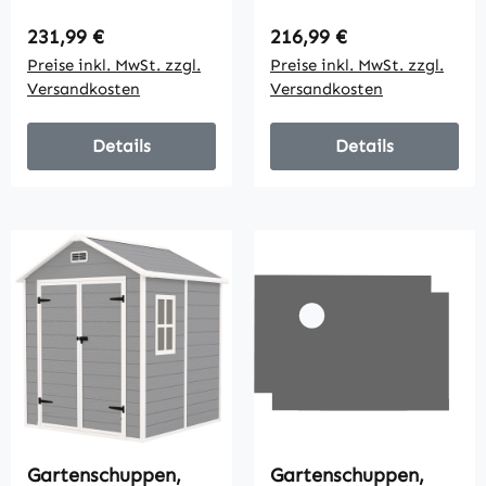
verschließbare Tür,
Lüftungsfenster,
wetterbeständig,
Bodenrahmen,
Regulärer Preis:
Regulärer Preis:
231,99 €
216,99 €
inkl. Regale, 161,5
rostfrei, Stahl,
Preise inkl. MwSt. zzgl.
Preise inkl. MwSt. zzgl.
cm x 94,5 cm x 196
hellgrün, 2,13 x 1,30
Versandkosten
Versandkosten
cm, Schwarz
x 1,85 m
Details
Details
Gartenschuppen,
Gartenschuppen,