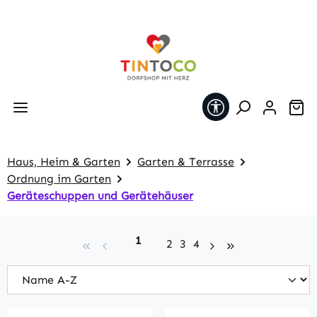
Zum Hauptinhalt springen
Werkzeugleiste 
Wa
Haus, Heim & Garten
Garten & Terrasse
Ordnung im Garten
Geräteschuppen und Gerätehäuser
Seite
1
Seite
Seite
Seite
2
3
4