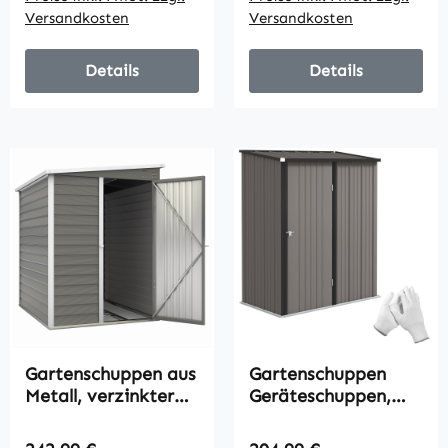
Lüftungsöffnungen,
Lüftungsöffnungen,
Versandkosten
Versandkosten
abschließbar, Stahl,
abschließbar, Stahl,
Dunkelgrau
Dunkelgrau
Details
Details
Gartenschuppen aus
Gartenschuppen
Metall, verzinkter
Geräteschuppen,
Stahl,
verschließbare Tür,
verschließbare Tür,
wetterbeständig,