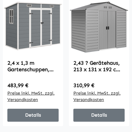
2,4 x 1,3 m
2,43 ? Gerätehaus,
Gartenschuppen,
213 x 131 x 192 cm
Kunststoff-
Geräteschuppen mit
Gartenhaus mit
Satteldach,
Regulärer Preis:
Regulärer Preis:
483,99 €
310,99 €
Boden, Fenster,
Abschließbare
Preise inkl. MwSt. zzgl.
Preise inkl. MwSt. zzgl.
verschließbare
Schiebetür,
Versandkosten
Versandkosten
Türen, für Garten,
wetterfest, Grau
Terrasse, Grau
Details
Details