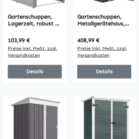
Gartenschuppen,
Gartenschuppen,
Lagerzelt, robust &
Metallgerätehaus,
wetterfest,
Doppeltür, Fenster,
Stahlrahmen,
259x172x222 cm,
Regulärer Preis:
Regulärer Preis:
103,99 €
408,99 €
1,2x1,8x1,6m,
Grau/Weiß
Preise inkl. MwSt. zzgl.
Preise inkl. MwSt. zzgl.
Hellgrau
Versandkosten
Versandkosten
Details
Details