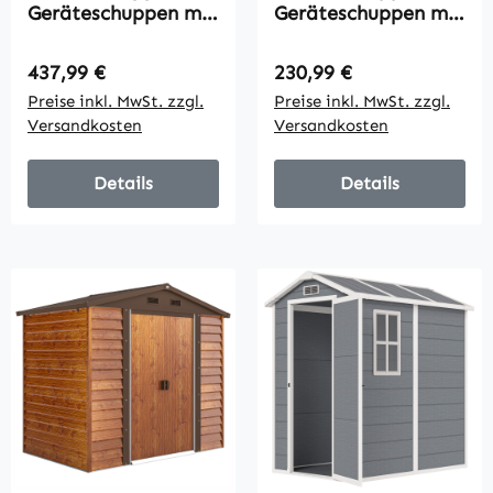
Geräteschuppen mit
Geräteschuppen mit
Boden,
Fenstern,
verschließbare
Lüftungsöffnungen,
Regulärer Preis:
Regulärer Preis:
437,99 €
230,99 €
Türen,
Schiebetür,
Preise inkl. MwSt. zzgl.
Preise inkl. MwSt. zzgl.
Lüftungsöffnungen,
wasserdichter Stahl,
Versandkosten
Versandkosten
Fenster, Holzoptik,
wetterfest,
Kunststoff, Grau
Dunkelgrau
Details
Details