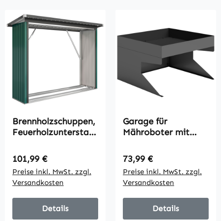
Brennholzschuppen,
Garage für
Feuerholzunterstan
Mähroboter mit
d, Stahl, erhöhter
Pflanzkasten,
Boden, Schrägdach,
Robuste Garage aus
Regulärer Preis:
Regulärer Preis:
101,99 €
73,99 €
213 x 66,5 x 150 cm,
galvanisiertem
Preise inkl. MwSt. zzgl.
Preise inkl. MwSt. zzgl.
Grün
Stahl, Schwarz
Versandkosten
Versandkosten
Details
Details