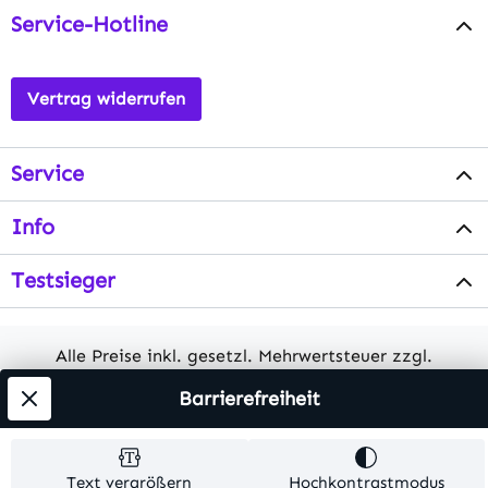
Service-Hotline
Vertrag widerrufen
Service
Info
Testsieger
Alle Preise inkl. gesetzl. Mehrwertsteuer zzgl.
Versandkosten
. Alle Artikelangaben sind
Barrierefreiheit
Herstellerangaben und ohne Gewähr.
© 2026 MKV24 – Alle Rechte vorbehalten. Theme by
Text vergrößern
Hochkontrastmodus