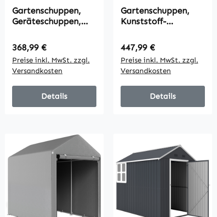
Gartenschuppen,
Gartenschuppen,
Geräteschuppen,
Kunststoff-
Gartenhaus mit
Gartenhaus mit
Fenster, wetterfest,
Boden, Fenster,
Regulärer Preis:
Regulärer Preis:
368,99 €
447,99 €
Holzoptik, Stahl,
verschließbare
Preise inkl. MwSt. zzgl.
Preise inkl. MwSt. zzgl.
152 x 235,7 x 208,7
Türen, für Garten,
Versandkosten
Versandkosten
cm, Braun
131B x 186T x 198H
cm, Grau
Details
Details