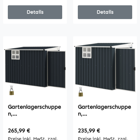
Details
Details
Gartenlagerschuppe
Gartenlagerschuppe
n,
n,
Werkzeugschuppen
Werkzeugschuppen
für Gartengeräte,
für Gartengeräte,
Regulärer Preis:
Regulärer Preis:
265,99 €
235,99 €
Fenster,
Fenster,
Preise inkl. MwSt. zzgl.
Preise inkl. MwSt. zzgl.