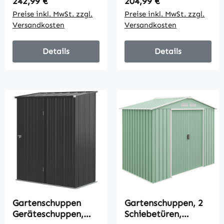
Regulärer Preis:
Regulärer Preis:
242,99 €
204,99 €
leichte Montage,
161,5 cm x 94,5 cm
Preise inkl. MwSt. zzgl.
Preise inkl. MwSt. zzgl.
142 x 184 x 165/181
x 196 cm, Schwarz
Versandkosten
Versandkosten
cm, Grau
Details
Details
Gartenschuppen
Gartenschuppen, 2
Geräteschuppen,
Schiebetüren,