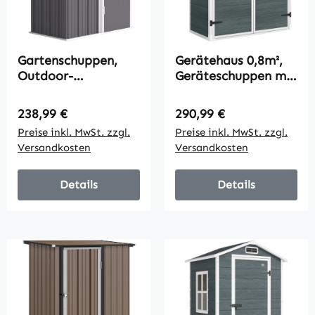
Gartenschuppen,
Gerätehaus 0,8m²,
Outdoor-
Geräteschuppen mit
Geräteschuppen aus
klappbar Regale,
Wellstahl,
134 x 68,5 x 170 cm
Regulärer Preis:
Regulärer Preis:
238,99 €
290,99 €
Wanddesign,
Kunststoff mit
Preise inkl. MwSt. zzgl.
Preise inkl. MwSt. zzgl.
verstellbare
Abschließbar
Versandkosten
Versandkosten
Regalböden,
Doppeltür Boden
verschließbare Tür,
Grau
Details
Details