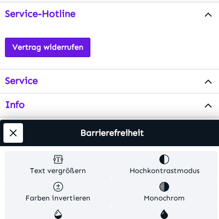
Service-Hotline
Vertrag widerrufen
Service
Info
Testsieger
Barrierefreiheit
Alle Preise inkl. gesetzl. Mehrwertsteuer zzgl.
Text vergrößern
Hochkontrastmodus
Versandkosten
. Alle Artikelangaben sind
Herstellerangaben und ohne Gewähr.
Farben invertieren
Monochrom
© 2026 MKV24 – Alle Rechte vorbehalten. Theme by