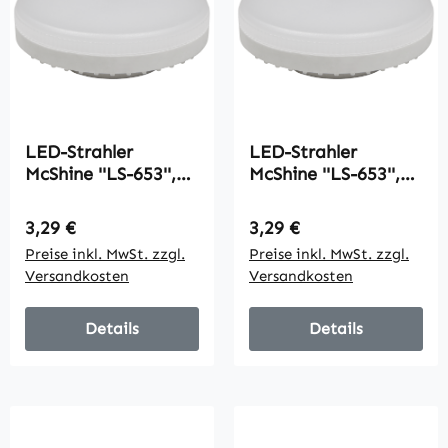
LED-Strahler
LED-Strahler
McShine ''LS-653'',
McShine ''LS-653'',
GX53, 6W, 580lm,
GX53, 6W, 580lm,
Ø75x25mm, 120°,
Ø75x25mm, 120°,
Regulärer Preis:
Regulärer Preis:
3,29 €
3,29 €
neutralweiß
warmweiß
Preise inkl. MwSt. zzgl.
Preise inkl. MwSt. zzgl.
Versandkosten
Versandkosten
Details
Details