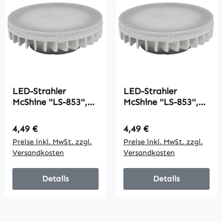
LED-Strahler
LED-Strahler
McShine ''LS-853'',
McShine ''LS-853'',
GX53, 8W, 800lm,
GX53, 8W, 800lm,
Ø75x25mm, 120°,
Ø75x25mm, 120°,
Regulärer Preis:
Regulärer Preis:
4,49 €
4,49 €
neutralweiß
warmweiß
Preise inkl. MwSt. zzgl.
Preise inkl. MwSt. zzgl.
Versandkosten
Versandkosten
Details
Details