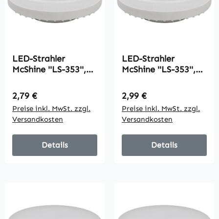
LED-Strahler
LED-Strahler
McShine ''LS-353'',
McShine ''LS-353'',
GX53, 3W, 260lm,
GX53, 3W, 260lm,
Ø75x25mm, 120°,
Ø75x25mm, 120°,
Regulärer Preis:
Regulärer Preis:
2,79 €
2,99 €
neutralweiß
warmweiß
Preise inkl. MwSt. zzgl.
Preise inkl. MwSt. zzgl.
Versandkosten
Versandkosten
Details
Details