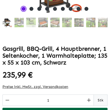
Gasgrill, BBQ-Grill, 4 Hauptbrenner, 1
Seitenkocher, 1 Warmhalteplatte; 135
x 55 x 103 cm, Schwarz
235,99 €
Regulärer Preis:
Preise inkl. MwSt. zzgl. Versandkosten
Produkt Anzahl: Gib den gewünschten Wert 
Stk