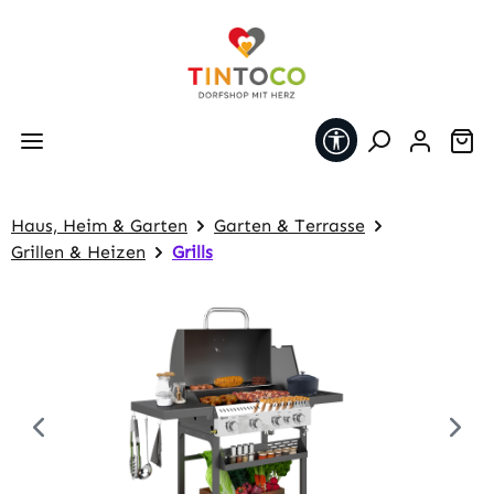
Zum Hauptinhalt springen
Werkzeugleiste 
Wa
Haus, Heim & Garten
Garten & Terrasse
Grillen & Heizen
Grills
Bildergalerie überspringen