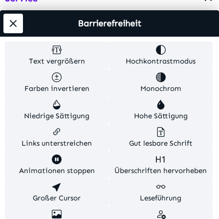
Info
Barrierefreiheit
Testsieger
Text vergrößern
Hochkontrastmodus
Alle Preise inkl. gesetzl. Mehrwertsteuer zzgl.
Farben invertieren
Monochrom
Versandkosten
. Alle Artikelangaben sind
Herstellerangaben und ohne Gewähr.
Niedrige Sättigung
Hohe Sättigung
© 2026 MKV24 – Alle Rechte vorbehalten. Theme by
TC-Innovations
Links unterstreichen
Gut lesbare Schrift
Diese Website verwendet Cookies, um eine bestmögliche
Animationen stoppen
Überschriften hervorheben
Erfahrung bieten zu können.
Mehr Informationen ...
Konfigurieren
Großer Cursor
Nur technisch notwendige
Leseführung