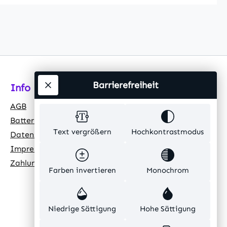
Barrierefreiheit
Info
AGB
Batteriehinweis
Text vergrößern
Hochkontrastmodus
Datenschutz
Impressum
Zahlungsarten
Farben invertieren
Monochrom
Niedrige Sättigung
Hohe Sättigung