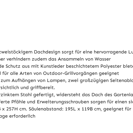
 zweistöckigem Dachdesign sorgt für eine hervorragende Lu
öcher verhindern zudem das Ansammeln von Wasser
e Schutz aus mit Kunstleder beschichtetem Polyester biet
al für alle Arten von Outdoor-Grillvorgängen geeignet
n zum Aufhängen von Lampen, zwei großzügigen Seitenab
sichtlich und griffbereit.
zinktem Stahl gefertigt, widersteht das Dach des Gartenl
ferte Pfähle und Erweiterungsschrauben sorgen für einen s
x 257H cm. Säulenabstand: 195L x 119B cm, geeignet für Gri
age erforderlich