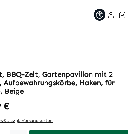
Werkzeugleis
War
lt, BBQ-Zelt, Gartenpavillon mit 2
, Aufbewahrungskörbe, Haken, für
, Beige
 €
eis:
MwSt. zzgl. Versandkosten