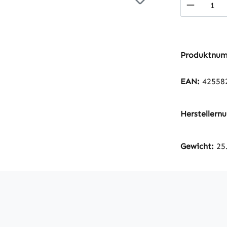
Produkt
Produktnu
EAN:
42558
Hersteller
Gewicht:
25