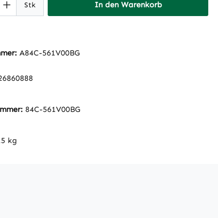
 Anzahl: Gib den gewünschten Wert ein 
In den Warenkorb
Stk
mmer:
A84C-561V00BG
26860888
nummer:
84C-561V00BG
.5 kg