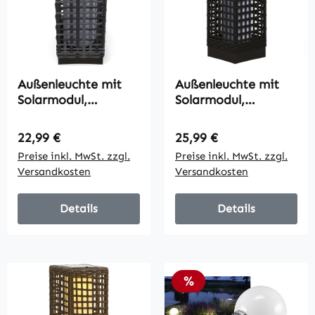
Außenleuchte mit
Außenleuchte mit
Solarmodul,
Solarmodul,
Einschaltautomatik,
Einschaltautomatik,
8 h Betriebszeit,
8 h Betriebszeit,
Regulärer Preis:
Regulärer Preis:
22,99 €
25,99 €
Rattanoptik, Stahl,
Rattanoptik, Stahl,
Preise inkl. MwSt. zzgl.
Preise inkl. MwSt. zzgl.
15,5 x 15,5 x 46 cm,
15,5 x 15,5 x 46 cm,
Versandkosten
Versandkosten
Grau
Schwarz
Details
Details
Rabatt
%