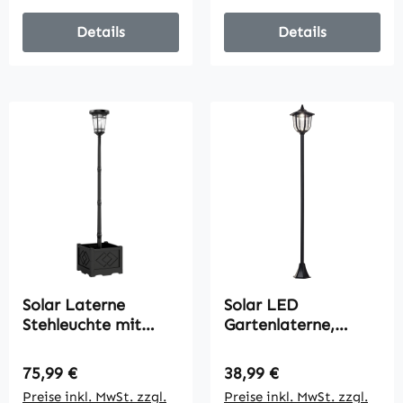
Schalter, IP44
Wasserdicht IP44
mit Blumentopf-
Details
Details
Basis für Garten
Balkon Deko
Schwarz
Solar Laterne
Solar LED
Stehleuchte mit
Gartenlaterne,
Blumentopf 195cm
Laterne aus
Außen
Kunststoff,
Regulärer Preis:
Regulärer Preis:
75,99 €
38,99 €
Gartenlaterne mit 2
Außenleuchte für
Preise inkl. MwSt. zzgl.
Preise inkl. MwSt. zzgl.