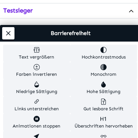
Testsieger
Alle Preise inkl. gesetzl. Mehrwertsteuer zzgl.
Barrierefreiheit
Versandkosten
. Alle Artikelangaben sind
Herstellerangaben und ohne Gewähr.
Text vergrößern
Hochkontrastmodus
© 2026 MKV24 – Alle Rechte vorbehalten. Theme by
TC-Innovations
Farben invertieren
Monochrom
Niedrige Sättigung
Hohe Sättigung
Links unterstreichen
Gut lesbare Schrift
Diese Website verwendet Cookies, um eine bestmögliche
Animationen stoppen
Überschriften hervorheben
Erfahrung bieten zu können.
Mehr Informationen ...