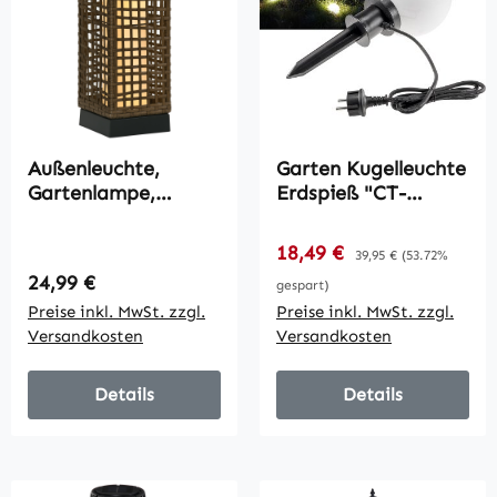
Außenleuchte,
Garten Kugelleuchte
Gartenlampe,
Erdspieß "CT-
Solarbetrieb, 8h
GL20cm" / IP44,
Leuchtdauer,
230V, 1,5m Kabel,
Verkaufspreis:
18,49 €
Regulärer Preis:
39,95 €
(53.72%
Einschaltautomatik,
E27 Fassung
Regulärer Preis:
24,99 €
gespart)
Rattanoptik, 15,5 x
Preise inkl. MwSt. zzgl.
Preise inkl. MwSt. zzgl.
15,5 x 46 cm
Versandkosten
Versandkosten
Details
Details