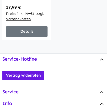
wetterfest, 6h
Regulärer Preis:
17,99 €
Leuchtdauer, 17B x
Preise inkl. MwSt. zzgl.
17T x 127Hcm,
Versandkosten
Schwarz
Details
Service-Hotline
Vertrag widerrufen
Service
Info