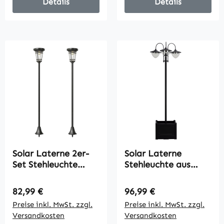
für Garten Balkon
Details
Details
Schwarz
Solar Laterne 2er-
Solar Laterne
Set Stehleuchte
Stehleuchte aus
180cm
Metall,
Höhenverstellbar
Gartenlaterne mit
Regulärer Preis:
Regulärer Preis:
82,99 €
96,99 €
mit 2
Lichtsteuerung, 189
Preise inkl. MwSt. zzgl.
Preise inkl. MwSt. zzgl.
Helligkeitsmodi
cm hoch, Windlicht
Versandkosten
Versandkosten
Lichtsensor
Außenleuchte,