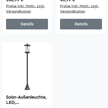
Solarleuchte im
Boho-Stil IP44
Preise inkl. MwSt. zzgl.
Preise inkl. MwSt. zzgl.
Boho-Stil IP44
Spritzwassergeschüt
Versandkosten
Versandkosten
zt Schwarz+Grau
Details
Details
Solar-Außenleuchte,
LED,
Automatikbetrieb,