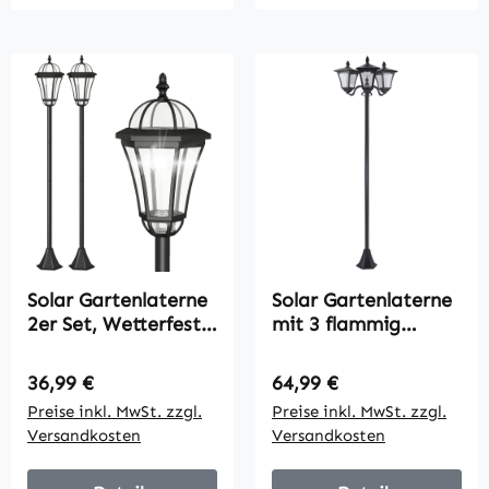
Gartenlampe für
Garten Balkon
Schwarz
Solar Gartenlaterne
Solar Gartenlaterne
2er Set, Wetterfeste
mit 3 flammig
Wegleuchte 129 cm
Laterne Mast aus
hoch, mit LED, 6
Edelstahl
Regulärer Preis:
Regulärer Preis:
36,99 €
64,99 €
Std. Beleuchtung,
Solarlaterne mit
Preise inkl. MwSt. zzgl.
Preise inkl. MwSt. zzgl.
IP44, Solarlampe für
LED 120 Lumen
Versandkosten
Versandkosten
Außen, Schwarz
51,5x47x182,5cm
Wegeleuchte IP44