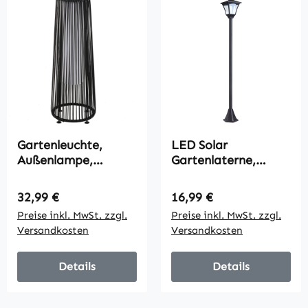
Gartenleuchte,
LED Solar
Außenlampe,
Gartenlaterne,
solarbetrieben, 8
Gartenlampe aus
Stunden Betrieb,
Kunststoff 120 cm
Regulärer Preis:
Regulärer Preis:
32,99 €
16,99 €
Rattanoptik,
hoch Stehleuchte
Preise inkl. MwSt. zzgl.
Preise inkl. MwSt. zzgl.
schwarz, 21,5 x 21,5
IP44, Gartenlampe
Versandkosten
Versandkosten
x 61 cm
mit 30 Lumen
Lichtsensor
Solarlampe mit
Details
Details
Erdspieß, Windlicht
für Garten Balkon