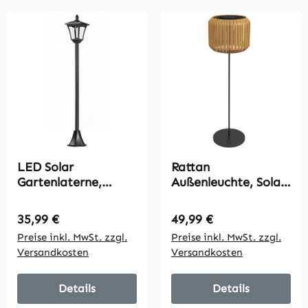
Schwarz
LED Solar
Rattan
Gartenlaterne,
Außenleuchte, Solar
Stehleuchte aus
Gartenlampe,
Edelstahl
Einschaltautomatik,
Regulärer Preis:
Regulärer Preis:
35,99 €
49,99 €
Gartenlampe 160
LED, wetterfest,
Preise inkl. MwSt. zzgl.
Preise inkl. MwSt. zzgl.
cm hoch Windlicht
Metallrahmen, Ø34
Versandkosten
Versandkosten
Außenleuchte IP44,
x 130cm,
Solarlampe mit
Schwarz/Gelb
Lichtsensor 30
Details
Details
Lumen Erdspieß,