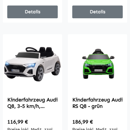
Details
Details
Kinderfahrzeug Audi
Kinderfahrzeug Audi
Q8, 3-5 km/h,
RS Q8 - grün
Fernsteuerung,
Scheinwerfer, Musik,
Regulärer Preis:
Regulärer Preis:
116,99 €
186,99 €
weiß
Preise inkl. MwSt. zzgl.
Preise inkl. MwSt. zzgl.