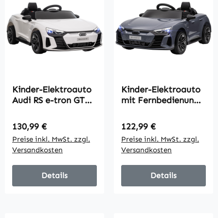
Kinder-Elektroauto
Kinder-Elektroauto
Audi RS e-tron GT
mit Fernbedienung,
mit Sicherheitsgurt,
Sicherheitsgurt,
Fernbedienung,
Hupe, Musik,
Regulärer Preis:
Regulärer Preis:
130,99 €
122,99 €
Scheinwerfern,
Scheinwerfer, bis 5
Preise inkl. MwSt. zzgl.
Preise inkl. MwSt. zzgl.
Musikfunktion, weiß,
km/h, 3-5 Jahre,
Versandkosten
Versandkosten
103 x 58 x 41cm
Grau
Details
Details