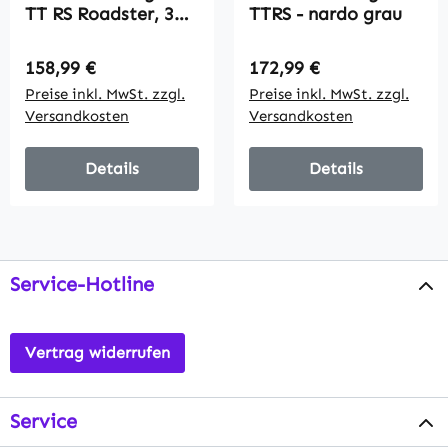
TT RS Roadster, 3
TTRS - nardo grau
km/h,
Fernbedienung,
Regulärer Preis:
Regulärer Preis:
158,99 €
172,99 €
LED, USB, weiß
Preise inkl. MwSt. zzgl.
Preise inkl. MwSt. zzgl.
Versandkosten
Versandkosten
Details
Details
Service-Hotline
Vertrag widerrufen
Service