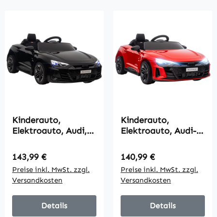
Kinderauto,
Kinderauto,
Elektroauto, Audi,
Elektroauto, Audi-
mit Sicherheitsgurt,
lizenziert, mit
Fernbedienung,
Sicherheitsgurt,
Regulärer Preis:
Regulärer Preis:
143,99 €
140,99 €
Licht, schwarz, 103
Fernbedienung,
Preise inkl. MwSt. zzgl.
Preise inkl. MwSt. zzgl.
x 58 x 41cm
Licht, rot+schwarz,
Versandkosten
Versandkosten
103 x 58 x 41cm
Details
Details