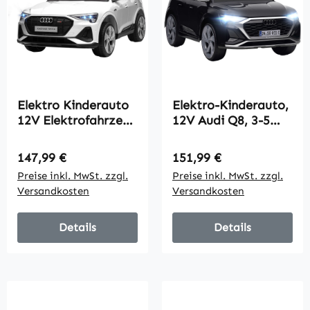
Elektro Kinderauto
Elektro-Kinderauto,
12V Elektrofahrzeug
12V Audi Q8, 3-5
Audi E-tron
km/h,
Elektroauto mit
Fernsteuerung,
Regulärer Preis:
Regulärer Preis:
147,99 €
151,99 €
Fernbedienung,
Scheinwerfer, Musik,
Preise inkl. MwSt. zzgl.
Preise inkl. MwSt. zzgl.
Sicherheitsgurt,
Schwarz
Versandkosten
Versandkosten
Musik
(MP3/USB/TF),
Kinderfahrzeug für
Details
Details
Kinder 3-5 Jahre, 3-5
km/h, Weiß