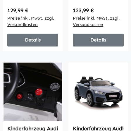
km/h,
km/h,
Fernbedienung,
Fernbedienung,
Regulärer Preis:
Regulärer Preis:
129,99 €
123,99 €
LED, USB, rot
LED, USB, schwarz
Preise inkl. MwSt. zzgl.
Preise inkl. MwSt. zzgl.
Versandkosten
Versandkosten
Details
Details
Kinderfahrzeug Audi
Kinderfahrzeug Audi