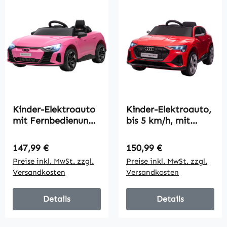
Kinder-Elektroauto
Kinder-Elektroauto,
mit Fernbedienung,
bis 5 km/h, mit
Sicherheitsgurt,
Sicherheitsgurt,
Hupe, Musik,
Fernbedienung,
Regulärer Preis:
Regulärer Preis:
147,99 €
150,99 €
Scheinwerfer, bis 5
Scheinwerfern,
Preise inkl. MwSt. zzgl.
Preise inkl. MwSt. zzgl.
km/h, 3-5 Jahre,
Musikfunktion, rot
Versandkosten
Versandkosten
Rosa
Details
Details