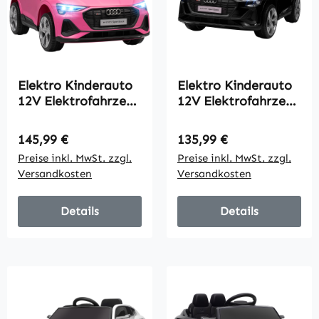
Elektro Kinderauto
Elektro Kinderauto
12V Elektrofahrzeug
12V Elektrofahrzeug
Audi E-tron
Audi E-tron
Elektroauto mit
Elektroauto mit
Regulärer Preis:
Regulärer Preis:
145,99 €
135,99 €
Fernbedienung,
Fernbedienung,
Preise inkl. MwSt. zzgl.
Preise inkl. MwSt. zzgl.
Sicherheitsgurt, für
Sicherheitsgurt,
Versandkosten
Versandkosten
3-5 Jahre
Musik
(MP3/USB/TF),
Kinderfahrzeug für
Details
Details
Kinder 3-5 Jahre, 3-5
km/h, Schwarz