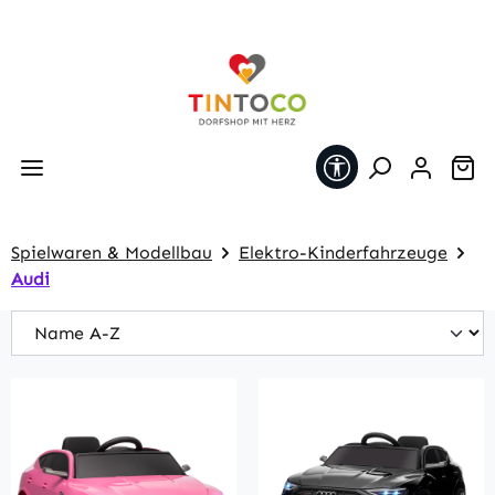
Zum Hauptinhalt springen
Werkzeugleiste 
Wa
Spielwaren & Modellbau
Elektro-Kinderfahrzeuge
Audi