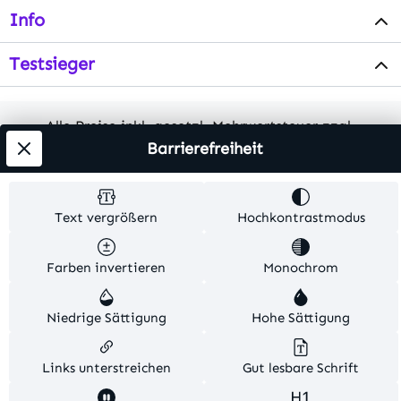
Info
Testsieger
Alle Preise inkl. gesetzl. Mehrwertsteuer zzgl.
Barrierefreiheit
Versandkosten
. Alle Artikelangaben sind
Herstellerangaben und ohne Gewähr.
Text vergrößern
Hochkontrastmodus
© 2026 MKV24 – Alle Rechte vorbehalten. Theme by
TC-Innovations
Farben invertieren
Monochrom
Niedrige Sättigung
Hohe Sättigung
Links unterstreichen
Gut lesbare Schrift