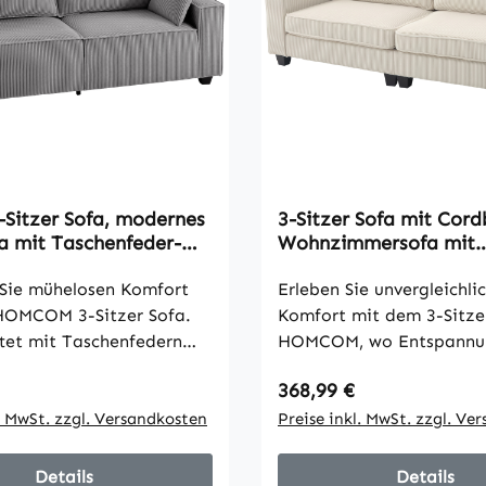
-Sitzer Sofa, modernes
3-Sitzer Sofa mit Cor
a mit Taschenfeder-
Wohnzimmersofa mit
ng, breiten Armlehnen
Federkern, bis 400 kg,
sen, hellgrau
Sie mühelosen Komfort
x 87 cm, Cremeweiß
Erleben Sie unvergleichli
HOMCOM 3-Sitzer Sofa.
Komfort mit dem 3-Sitze
tet mit Taschenfedern
HOMCOM, wo Entspannung
m Originalschaumstoff
trifft. Die angenehm gef
 Preis:
Regulärer Preis:
368,99 €
s Weichheit und
Sitzkissen aus hochdich
zung, sodass Sie
l. MwSt. zzgl. Versandkosten
Schaumstoff bieten Ihne
Preise inkl. MwSt. zzgl. Ve
 sitzen, ohne das
optimale Unterstützung 
e "Einsink"-Gefühl.
verhindern Verformungen
Details
Details