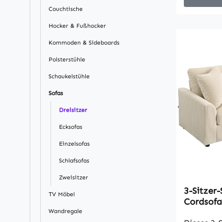
Bezogen m
Couchtische
Cord, ist
Hocker & Fußhocker
stilvoll a
durch zwe
Kommoden & Sideboards
zusätzlic
Polsterstühle
Ob beim F
einem ruh
Schaukelstühle
Sofa unter
Sofas
Situation
Dreisitzer
rn und dic
Schaumsto
Ecksofas
diesem 3-
Einzelsofas
ausgewog
langanhal
Schlafsofas
Unterstüt
Zweisitzer
Cordstoff
3-Sitzer-
TV Möbel
Wärme und
Cordsofa
perfekt f
Schlafzi
Wandregale
CouchPass