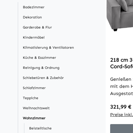
Badezimmer
Dekoration
Garderobe & Flur
Kindermöbel
Klimatisierung & Ventilatoren
Küche & Esszimmer
218 cm 3
Cord-Sof
Reinigung & Ordnung
Polsteru
Schiebetüren & Zubehör
und 2 Kis
Genießen 
mit dem 
Schlafzimmer
Ausgestat
Teppiche
und dicke
Regulärer
321,99 €
vereint e
Weihnachtswelt
Unterstüt
Preise ink
Wohnzimmer
gemütlich
Beistelltische
gefürchtet