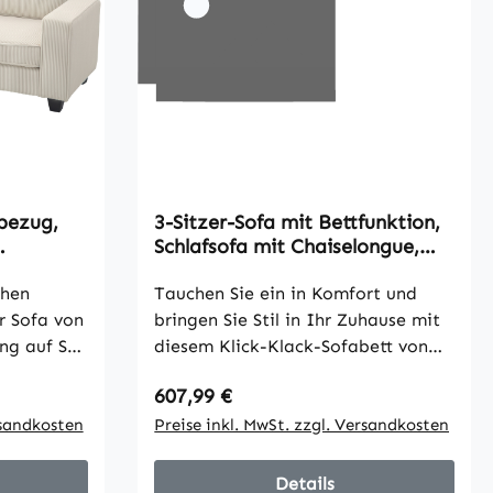
dbezug,
3-Sitzer-Sofa mit Bettfunktion,
Schlafsofa mit Chaiselongue,
 227 x 84
Polstersofa, Dunkelgrau
chen
Tauchen Sie ein in Komfort und
r Sofa von
bringen Sie Stil in Ihr Zuhause mit
 auf Stil
diesem Klick-Klack-Sofabett von
ederten
HOMCOM. Es ist als Dreisitzer
Regulärer Preis:
607,99 €
tem
geräumig und verfügt über ein 'L'-
n eine
rsandkosten
förmiges Eckdesign für mehr
Preise inkl. MwSt. zzgl. Versandkosten
und
Beinfreiheit – ideal zum
, sodass
Entspannen. Mit dickem
Details