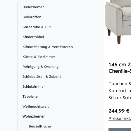
Badezimmer
Dekoration
Garderobe & Flur
Kindermöbel
Klimatisierung & Ventilatoren
Küche & Esszimmer
146 cm Z
Reinigung & Ordnung
Chenille-
Polsteru
Schiebetüren & Zubehör
Sitz, hoh
Tauchen Si
Schlafzimmer
Cremewe
Komfort 
Teppiche
Sitzer Sof
mit Tasch
Weihnachtswelt
Regulärer
244,99 €
Schaumsto
Wohnzimmer
und Unter
Preise ink
hautfreun
Beistelltische