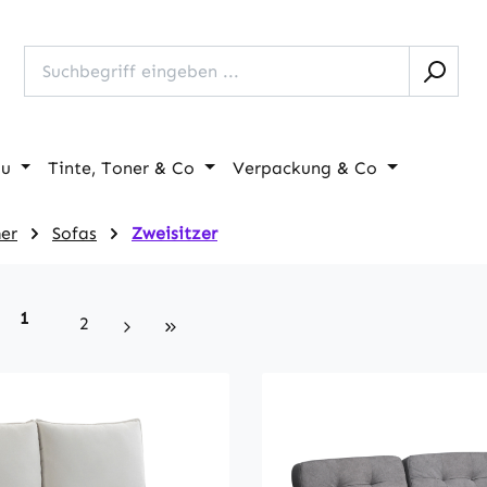
au
Tinte, Toner & Co
Verpackung & Co
er
Sofas
Zweisitzer
Seite
1
Seite
2