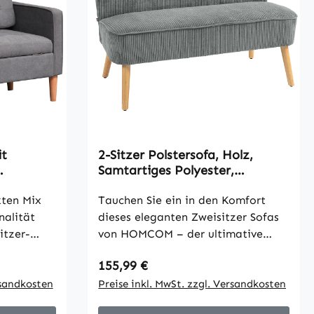
it
2-Sitzer Polstersofa, Holz,
Samtartiges Polyester,
fa mit
Schaumstoff, 117 x 56,5 x 77
mmer,
kten Mix
cm, Grau
Tauchen Sie ein in den Komfort
 x 78 cm,
nalität
dieses eleganten Zweisitzer Sofas
tzer-
von HOMCOM – der ultimative
ch bietet
Rückzugsort für Filmabende oder
Regulärer Preis:
155,99 €
hen
entspannte Drinks mit Freunden.
uch
rsandkosten
Dieses kompakte Sofa mit
Preise inkl. MwSt. zzgl. Versandkosten
m Ihre
Charakter verwandelt jeden Raum