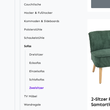
hoher Rüc
Couchtische
Sitz und 
der Couch
Hocker & Fußhocker
unverglei
Kommoden & Sideboards
verstärkt
Polsterstühle
Gummibau
Stabilität
Schaukelstühle
Langlebig
Sofas
gige Polst
Komfort u
Dreisitzer
Unterstüt
Ecksofas
SofaTasch
Einzelsofas
hochdicht
Federung 
Schlafsofas
Durchsack
Zweisitzer
Sofa im L
Polsterung
TV Möbel
2-Sitzer 
hautfreun
Samtarti
Wandregale
HaptikTie