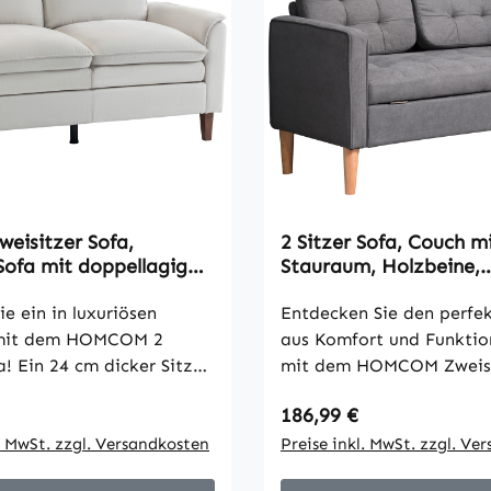
weisitzer Sofa,
2 Sitzer Sofa, Couch m
Sofa mit doppellagiger
Stauraum, Holzbeine,
ng, Federkissen, tiefem
gepolstertes Polsterso
er Rückenlehne,
e ein in luxuriösen
Samtoptik für Wohnzi
Entdecken Sie den perfe
iß
Schlafzimmer, 117x 62
mit dem HOMCOM 2
aus Komfort und Funktio
Grau
a! Ein 24 cm dicker Sitz
mit dem HOMCOM Zweisi
enfedern und
Sofa. Diese stilvolle Cou
 Preis:
Regulärer Preis:
186,99 €
ff sorgt für Weichheit
nicht nur einen gemütlic
stützung. Mit
l. MwSt. zzgl. Versandkosten
Liegebereich, sondern a
Preise inkl. MwSt. zzgl. Ve
dlichem Chenille, 65 cm
praktischen Stauraum, u