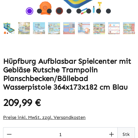
Hüpfburg Aufblasbar Spielcenter mit
Gebläse Rutsche Trampolin
Planschbecken/Bällebad
Wasserpistole 364x173x182 cm Blau
209,99 €
Regulärer Preis:
Preise inkl. MwSt. zzgl. Versandkosten
Produkt Anzahl: Gib den gewünschten Wert 
Stk