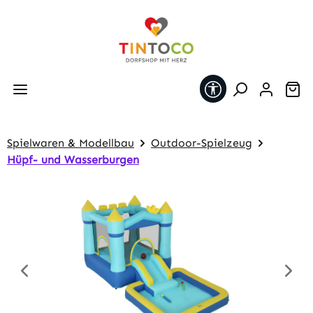
Zum Hauptinhalt springen
Werkzeugleiste 
Wa
Spielwaren & Modellbau
Outdoor-Spielzeug
Hüpf- und Wasserburgen
Bildergalerie überspringen