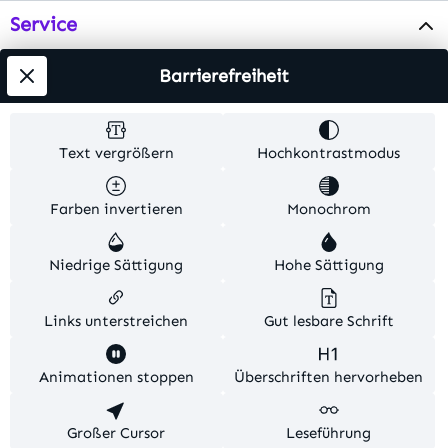
Service
Info
Barrierefreiheit
Testsieger
Text vergrößern
Hochkontrastmodus
Alle Preise inkl. gesetzl. Mehrwertsteuer zzgl.
Farben invertieren
Monochrom
Versandkosten
. Alle Artikelangaben sind
Herstellerangaben und ohne Gewähr.
Niedrige Sättigung
Hohe Sättigung
© 2026 MKV24 – Alle Rechte vorbehalten. Theme by
TC-Innovations
Links unterstreichen
Gut lesbare Schrift
Diese Website verwendet Cookies, um eine bestmögliche
Animationen stoppen
Überschriften hervorheben
Erfahrung bieten zu können.
Mehr Informationen ...
Konfigurieren
Großer Cursor
Nur technisch notwendige
Leseführung