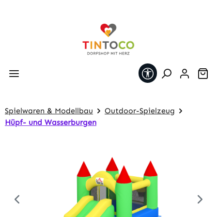
Zum Hauptinhalt springen
Werkzeugleiste 
Wa
Spielwaren & Modellbau
Outdoor-Spielzeug
Hüpf- und Wasserburgen
Bildergalerie überspringen