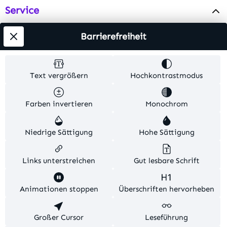
Service
Info
Barrierefreiheit
Testsieger
Text vergrößern
Hochkontrastmodus
Alle Preise inkl. gesetzl. Mehrwertsteuer zzgl.
Farben invertieren
Monochrom
Versandkosten
. Alle Artikelangaben sind
Herstellerangaben und ohne Gewähr.
Niedrige Sättigung
Hohe Sättigung
© 2026 MKV24 – Alle Rechte vorbehalten. Theme by
TC-Innovations
Links unterstreichen
Gut lesbare Schrift
Diese Website verwendet Cookies, um eine bestmögliche
Animationen stoppen
Überschriften hervorheben
Erfahrung bieten zu können.
Mehr Informationen ...
Konfigurieren
Großer Cursor
Nur technisch notwendige
Leseführung