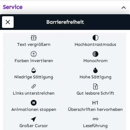
Service
Info
Barrierefreiheit
Testsieger
Text vergrößern
Hochkontrastmodus
Alle Preise inkl. gesetzl. Mehrwertsteuer zzgl.
Farben invertieren
Monochrom
Versandkosten
. Alle Artikelangaben sind
Herstellerangaben und ohne Gewähr.
Niedrige Sättigung
Hohe Sättigung
© 2026 MKV24 – Alle Rechte vorbehalten. Theme by
TC-Innovations
Links unterstreichen
Gut lesbare Schrift
Diese Website verwendet Cookies, um eine bestmögliche
Animationen stoppen
Überschriften hervorheben
Erfahrung bieten zu können.
Mehr Informationen ...
Konfigurieren
Großer Cursor
Nur technisch notwendige
Leseführung