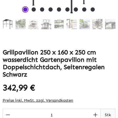
Grillpavillon 250 x 160 x 250 cm
wasserdicht Gartenpavillon mit
Doppelschichtdach, Seitenregalen
Schwarz
342,99 €
Regulärer Preis:
Preise inkl. MwSt. zzgl. Versandkosten
Produkt Anzahl: Gib den gewünschten Wert 
Stk