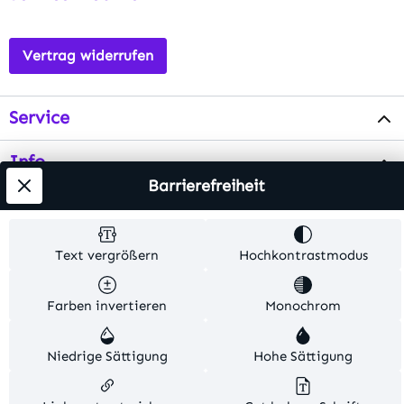
Vertrag widerrufen
Service
Info
Barrierefreiheit
Testsieger
Text vergrößern
Hochkontrastmodus
Alle Preise inkl. gesetzl. Mehrwertsteuer zzgl.
Versandkosten
. Alle Artikelangaben sind
Farben invertieren
Monochrom
Herstellerangaben und ohne Gewähr.
Niedrige Sättigung
Hohe Sättigung
© 2026 MKV24 – Alle Rechte vorbehalten. Theme by
TC-Innovations