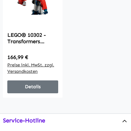
LEGO® 10302 -
Transformers
Optimus Prime
(1508 Teile)
Regulärer Preis:
166,99 €
Preise inkl. MwSt. zzgl.
Versandkosten
Details
Service-Hotline