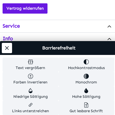
Vertrag widerrufen
Service
Info
Barrierefreiheit
Testsieger
Text vergrößern
Hochkontrastmodus
Alle Preise inkl. gesetzl. Mehrwertsteuer zzgl.
Versandkosten
. Alle Artikelangaben sind
Herstellerangaben und ohne Gewähr.
Farben invertieren
Monochrom
© 2026 MKV24 – Alle Rechte vorbehalten. Theme by
Niedrige Sättigung
Hohe Sättigung
TC-Innovations
Links unterstreichen
Gut lesbare Schrift