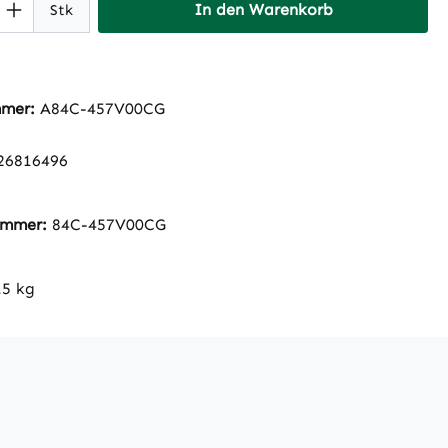
 Anzahl: Gib den gewünschten Wert ein 
In den Warenkorb
Stk
mmer:
A84C-457V00CG
26816496
nummer:
84C-457V00CG
.5 kg