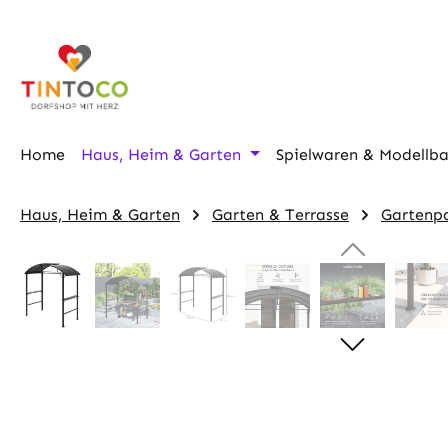
m Hauptinhalt springen
Zur Suche springen
Zur Hauptnavigation springen
Home
Haus, Heim & Garten
Spielwaren & Modellb
Haus, Heim & Garten
Garten & Terrasse
Gartenpa
Bildergalerie überspringen