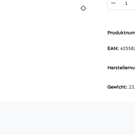
Produkt
Produktnu
EAN:
42558
Hersteller
Gewicht:
23