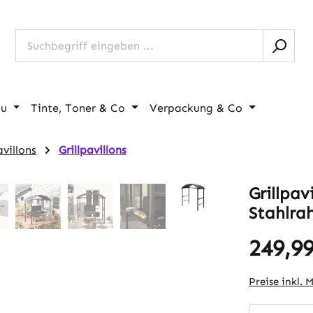
au
Tinte, Toner & Co
Verpackung & Co
villons
Grillpavillons
Grillpav
Stahlra
249,99
Regulärer Pr
Preise inkl. 