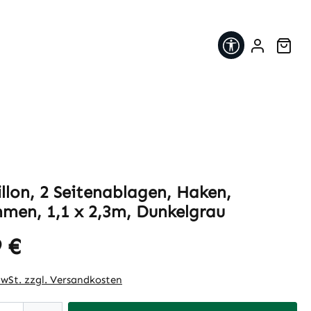
Werkzeugleis
War
illon, 2 Seitenablagen, Haken,
hmen, 1,1 x 2,3m, Dunkelgrau
 €
eis:
MwSt. zzgl. Versandkosten