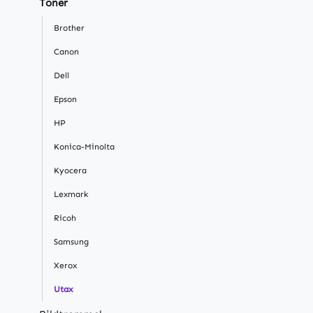
Toner
Brother
Canon
Dell
Epson
HP
Konica-Minolta
Kyocera
Lexmark
Ricoh
Samsung
Xerox
Utax